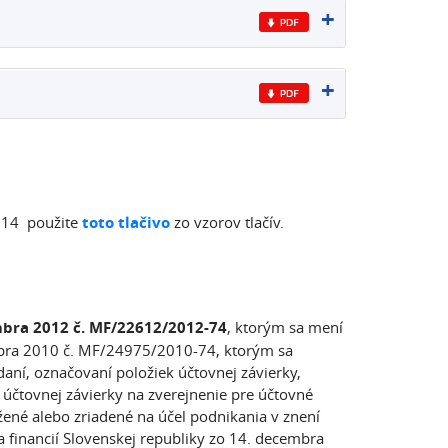
2014 použite
toto
tlačivo
zo vzorov tlačív.
mbra 2012 č. MF/22612/2012-74
, ktorým sa mení
embra 2010 č. MF/24975/2010-74, ktorým sa
ní, označovaní položiek účtovnej závierky,
čtovnej závierky na zverejnenie pre účtovné
žené alebo zriadené na účel podnikania v znení
 financií Slovenskej republiky zo 14. decembra