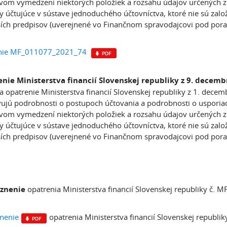
om vymedzení niektorých položiek a rozsahu údajov určených z ú
y účtujúce v sústave jednoduchého účtovníctva, ktoré nie sú zalo
ích predpisov (uverejnené vo Finančnom spravodajcovi pod por
nie MF_011077_2021_74
nie Ministerstva financií Slovenskej republiky z 9. decemb
a opatrenie Ministerstva financií Slovenskej republiky z 1. dec
ujú podrobnosti o postupoch účtovania a podrobnosti o usporiada
om vymedzení niektorých položiek a rozsahu údajov určených z ú
y účtujúce v sústave jednoduchého účtovníctva, ktoré nie sú zalo
ích predpisov (uverejnené vo Finančnom spravodajcovi pod por
 znenie
opatrenia Ministerstva financií Slovenskej republiky č.
nenie
opatrenia Ministerstva financií Slovenskej republ