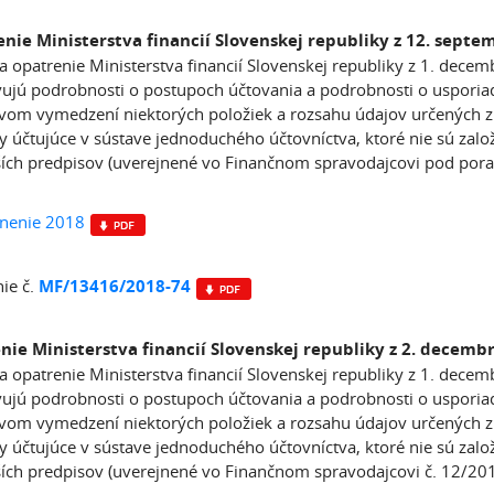
nie Ministerstva financií Slovenskej republiky z 12. septe
a opatrenie Ministerstva financií Slovenskej republiky z 1. dec
ujú podrobnosti o postupoch účtovania a podrobnosti o usporiada
om vymedzení niektorých položiek a rozsahu údajov určených z ú
y účtujúce v sústave jednoduchého účtovníctva, ktoré nie sú zalo
ích predpisov (uverejnené vo Finančnom spravodajcovi pod por
znenie 2018
ie č.
MF/13416/2018-74
nie Ministerstva financií Slovenskej republiky z 2. decemb
a opatrenie Ministerstva financií Slovenskej republiky z 1. dec
ujú podrobnosti o postupoch účtovania a podrobnosti o usporiada
om vymedzení niektorých položiek a rozsahu údajov určených z ú
y účtujúce v sústave jednoduchého účtovníctva, ktoré nie sú zalo
ích predpisov (uverejnené vo Finančnom spravodajcovi č. 12/20