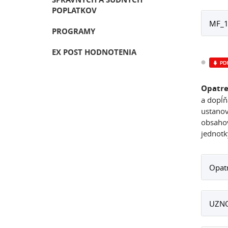
POPLATKOV
MF_1
PROGRAMY
EX POST HODNOTENIA
Opatre
a dopĺň
ustanov
obsahov
jednotk
Opat
UZNO