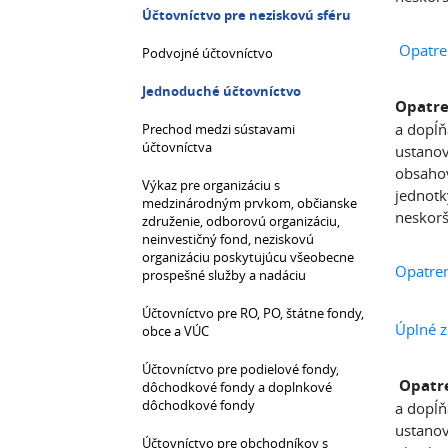
Účtovníctvo pre neziskovú sféru
Opatre
Podvojné účtovníctvo
Jednoduché účtovníctvo
Opatre
a dopĺň
Prechod medzi sústavami
účtovníctva
ustanov
obsahov
Výkaz pre organizáciu s
jednotk
medzinárodným prvkom, občianske
neskorš
združenie, odborovú organizáciu,
neinvestičný fond, neziskovú
organizáciu poskytujúcu všeobecne
Opatre
prospešné služby a nadáciu
Účtovníctvo pre RO, PO, štátne fondy,
Úplné z
obce a VÚC
Účtovníctvo pre podielové fondy,
Opatre
dôchodkové fondy a doplnkové
dôchodkové fondy
a dopĺň
ustanov
Účtovníctvo pre obchodníkov s