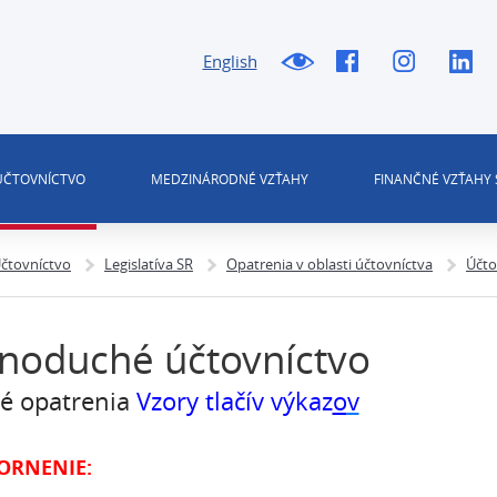
English
 ÚČTOVNÍCTVO
MEDZINÁRODNÉ VZŤAHY
FINANČNÉ VZŤAHY 
čtovníctvo
Legislatíva SR
Opatrenia v oblasti účtovníctva
Účto
noduché účtovníctvo
né opatrenia
Vzory tlačív
výkaz
o
v
ORNENIE: