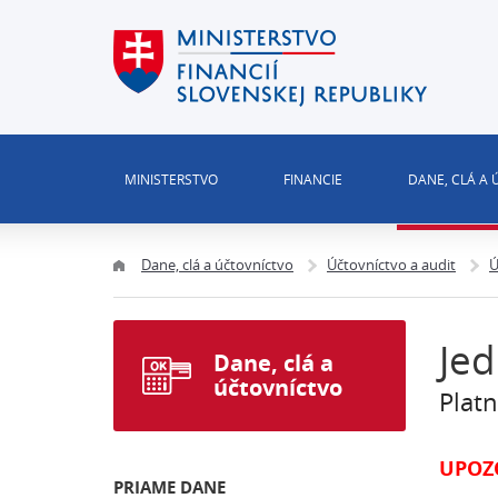
MINISTERSTVO
FINANCIE
DANE, CLÁ A
Dane, clá a účtovníctvo
Účtovníctvo a audit
Ú
Jed
Dane, clá a
účtovníctvo
Plat
UPOZ
PRIAME DANE