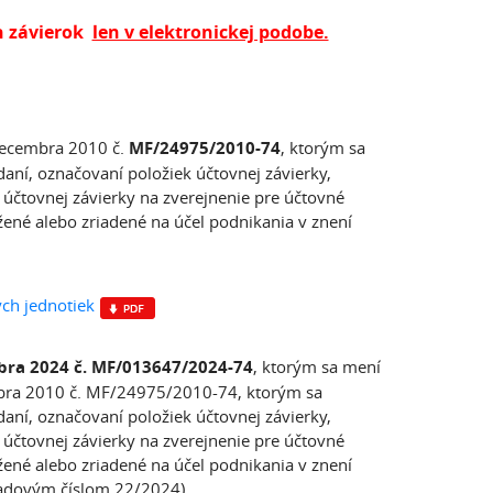
ch závierok
len v elektronickej podobe.
 decembra 2010 č.
MF/24975/2010-74
, ktorým sa
ní, označovaní položiek účtovnej závierky,
čtovnej závierky na zverejnenie pre účtovné
žené alebo zriadené na účel podnikania v znení
ch jednotiek
mbra 2024 č. MF/013647/2024-74
, ktorým sa mení
embra 2010 č. MF/24975/2010-74, ktorým sa
ní, označovaní položiek účtovnej závierky,
čtovnej závierky na zverejnenie pre účtovné
žené alebo zriadené na účel podnikania v znení
radovým číslom 22/2024)