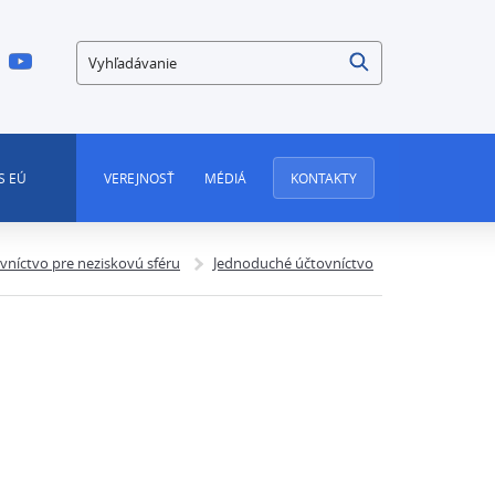
Vyhľadávanie
S EÚ
VEREJNOSŤ
MÉDIÁ
KONTAKTY
vníctvo pre neziskovú sféru
Jednoduché účtovníctvo