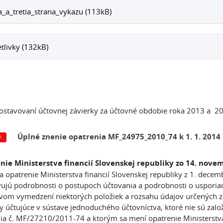
_a_tretia_strana_vykazu (113kB)
tlivky (132kB)
ostavovaní účtovnej závierky za účtovné obdobie roka 2013 a 
Úplné znenie opatrenia MF_24975_2010_74 k 1. 1. 2014
nie Ministerstva financií Slovenskej republiky zo 14. nove
a opatrenie Ministerstva financií Slovenskej republiky z 1. dec
ujú podrobnosti o postupoch účtovania a podrobnosti o usporiada
om vymedzení niektorých položiek a rozsahu údajov určených z ú
y účtujúce v sústave jednoduchého účtovníctva, ktoré nie sú zalo
ia č. MF/27210/2011-74 a ktorým sa mení opatrenie Ministerstva