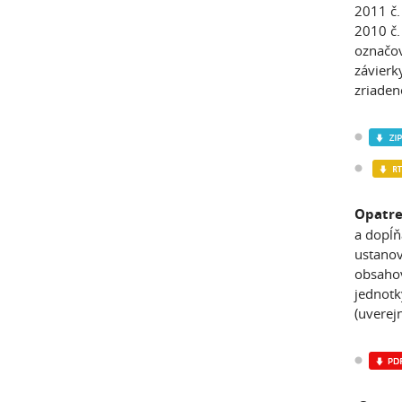
2011 č.
2010 č.
označov
závierk
zriaden
Opatre
a dopĺň
ustanov
obsahov
jednotk
(uverej