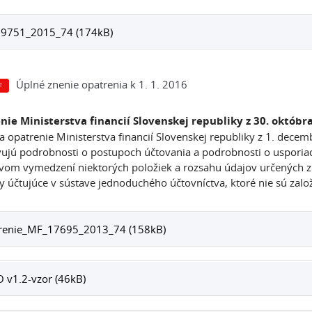
9751_2015_74 (174kB)
Úplné znenie opatrenia k 1. 1. 2016
nie Ministerstva financií Slovenskej republiky z 30. októbr
a opatrenie Ministerstva financií Slovenskej republiky z 1. dec
ujú podrobnosti o postupoch účtovania a podrobnosti o usporiada
om vymedzení niektorých položiek a rozsahu údajov určených z ú
y účtujúce v sústave jednoduchého účtovníctva, ktoré nie sú zalo
renie_MF_17695_2013_74 (158kB)
 v1.2-vzor (46kB)