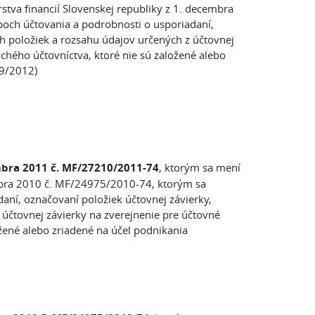
tva financií Slovenskej republiky z 1. decembra
och účtovania a podrobnosti o usporiadaní,
 položiek a rozsahu údajov určených z účtovnej
chého účtovníctva, ktoré nie sú založené alebo
 9/2012)
mbra 2011 č. MF/27210/2011-74
, ktorým sa mení
embra 2010 č. MF/24975/2010-74, ktorým sa
ní, označovaní položiek účtovnej závierky,
čtovnej závierky na zverejnenie pre účtovné
žené alebo zriadené na účel podnikania