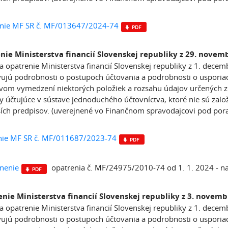
nie MF SR č. MF/013647/2024-74
nie Ministerstva financií Slovenskej republiky z 29. novem
a opatrenie Ministerstva financií Slovenskej republiky z 1. dec
ujú podrobnosti o postupoch účtovania a podrobnosti o usporiada
om vymedzení niektorých položiek a rozsahu údajov určených z ú
y účtujúce v sústave jednoduchého účtovníctva, ktoré nie sú zalo
ích predpisov. (uverejnené vo Finančnom spravodajcovi pod po
nie MF SR č. MF/011687/2023-74
nenie
opatrenia č. MF/24975/2010-74 od 1. 1. 2024 - n
nie Ministerstva financií Slovenskej republiky z 3. novem
a opatrenie Ministerstva financií Slovenskej republiky z 1. dec
ujú podrobnosti o postupoch účtovania a podrobnosti o usporiada