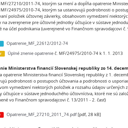
 MF/27210/2011-74, ktorým sa mení a dopĺňa opatrenie Ministers
 MF/24975/2010-74, ktorým sa ustanovujú podrobnosti o postup
aní položiek účtovnej závierky, obsahovom vymedzení niektorých
y na zverejnenie pre účtovné jednotky účtujúce v sústave jednodu
é na účel podnikania (uverejnené vo Finančnom spravodajcovi č.
Opatrenie_MF_22612/2012-74
Úplné znenie opatrenie
č. MF/24975/2010-74 k 1. 1. 2013
nie Ministerstva financií Slovenskej republiky zo 14. dece
a opatrenie Ministerstva financií Slovenskej republiky z 1. dec
ujú podrobnosti o postupoch účtovania a podrobnosti o usporiada
om vymedzení niektorých položiek a rozsahu údajov určených z ú
y účtujúce v sústave jednoduchého účtovníctva, ktoré nie sú zalo
nené vo Finančnom spravodajcovi č. 13/2011 - 2. časť)
Opatrenie_MF_27210_2011_74.pdf
[pdf, 28 kB]