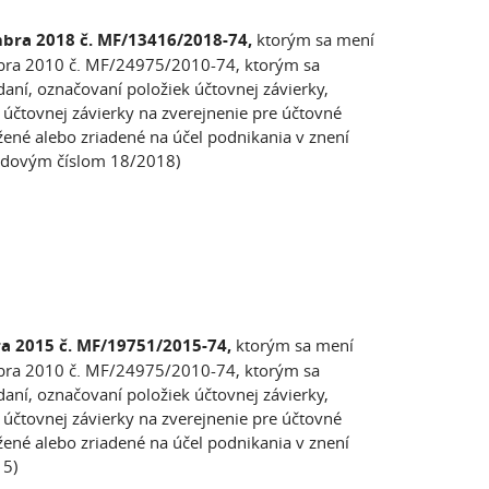
mbra 2018 č. MF/13416/2018-74,
ktorým sa mení
embra 2010 č. MF/24975/2010-74, ktorým sa
ní, označovaní položiek účtovnej závierky,
čtovnej závierky na zverejnenie pre účtovné
žené alebo zriadené na účel podnikania v znení
adovým číslom 18/2018)
ra 2015 č. MF/19751/2015-74,
ktorým sa mení
embra 2010 č. MF/24975/2010-74, ktorým sa
ní, označovaní položiek účtovnej závierky,
čtovnej závierky na zverejnenie pre účtovné
žené alebo zriadené na účel podnikania v znení
15)