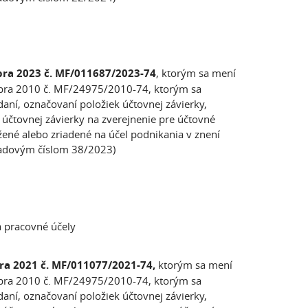
bra 2023 č. MF/011687/2023-74
, ktorým sa mení
embra 2010 č. MF/24975/2010-74, ktorým sa
ní, označovaní položiek účtovnej závierky,
čtovnej závierky na zverejnenie pre účtovné
žené alebo zriadené na účel podnikania v znení
radovým číslom 38/2023)
a pracovné účely
bra 2021 č. MF/011077/2021-74,
ktorým sa mení
embra 2010 č. MF/24975/2010-74, ktorým sa
ní, označovaní položiek účtovnej závierky,