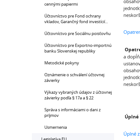
obsahov
cennými papiermi
jednotk
neskorš
Účtovníctvo pre Fond ochrany
vkladov, Garančný fond investícií...
Opatre
Účtovníctvo pre Sociálnu poisťovňu
Účtovníctvo pre Exportno-importnú
Opatre
banku Slovenskej republiky
a dopĺň
Metodické pokyny
ustanov
obsahov
Oznámenie o schválení účtovnej
jednotk
závierky
neskorš
Výkazy vybraných údajov z účtovnej
závierky podľa § 17a a § 22
Správa s informáciami o dani z
príjmov
Úplné
Usmernenia
Úplné z
Legislatíva EU