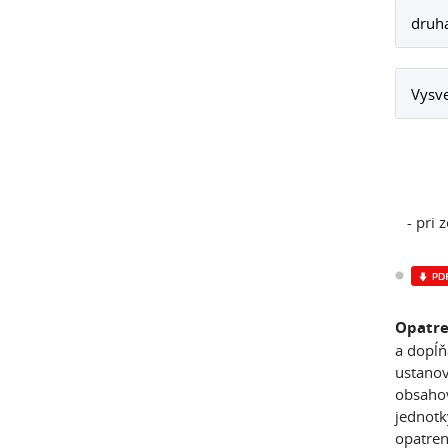
druha
Vysve
- pri z
Opatre
a dopĺň
ustanov
obsahov
jednotk
opatren