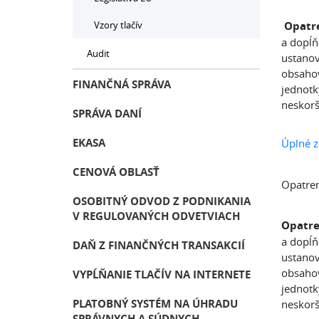
Vzory tlačív
Opatre
a dopĺň
Audit
ustanov
obsahov
FINANČNÁ SPRÁVA
jednotk
neskorš
SPRÁVA DANÍ
EKASA
Úplné 
CENOVÁ OBLASŤ
Opatren
OSOBITNÝ ODVOD Z PODNIKANIA
V REGULOVANÝCH ODVETVIACH
Opatre
a dopĺň
DAŇ Z FINANČNÝCH TRANSAKCIÍ
ustanov
obsahov
VYPĹŇANIE TLAČÍV NA INTERNETE
jednotk
PLATOBNÝ SYSTÉM NA ÚHRADU
neskorš
SPRÁVNYCH A SÚDNYCH