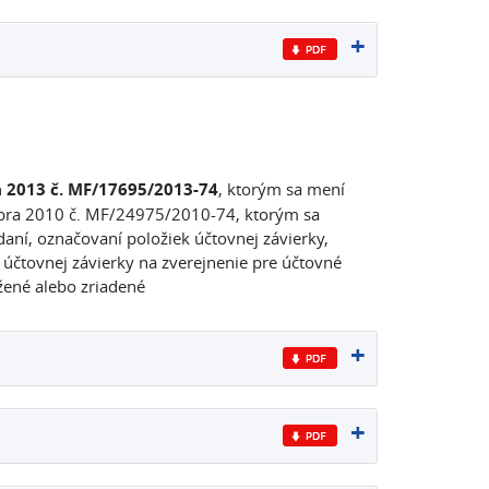
a 2013 č. MF/17695/2013-74
, ktorým sa mení
embra 2010 č. MF/24975/2010-74, ktorým sa
ní, označovaní položiek účtovnej závierky,
čtovnej závierky na zverejnenie pre účtovné
žené alebo zriadené