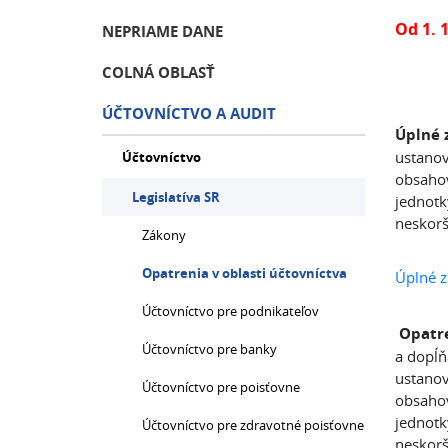
Od 1. 
NEPRIAME DANE
COLNÁ OBLASŤ
ÚČTOVNÍCTVO A AUDIT
Úplné 
ustanov
Účtovníctvo
obsahov
Legislatíva SR
jednotk
neskorš
Zákony
Opatrenia v oblasti účtovníctva
Úplné z
Účtovníctvo pre podnikateľov
Opatre
Účtovníctvo pre banky
a dopĺň
ustanov
Účtovníctvo pre poisťovne
obsahov
jednotk
Účtovníctvo pre zdravotné poisťovne
neskorš