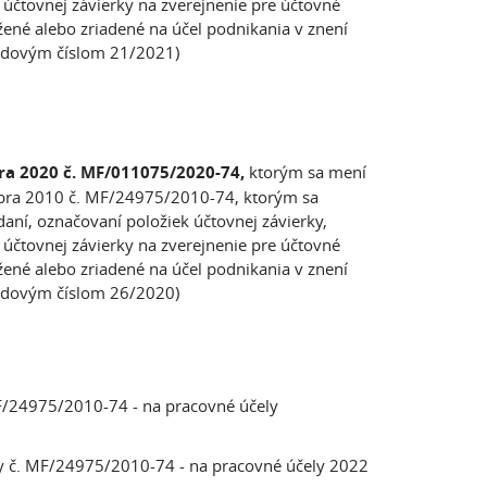
čtovnej závierky na zverejnenie pre účtovné
žené alebo zriadené na účel podnikania v znení
adovým číslom 21/2021)
ra 2020 č. MF/011075/2020-74,
ktorým sa mení
embra 2010 č. MF/24975/2010-74, ktorým sa
ní, označovaní položiek účtovnej závierky,
čtovnej závierky na zverejnenie pre účtovné
žené alebo zriadené na účel podnikania v znení
adovým číslom 26/2020)
 MF/24975/2010-74 - na pracovné účely
iky č. MF/24975/2010-74 - na pracovné účely 2022