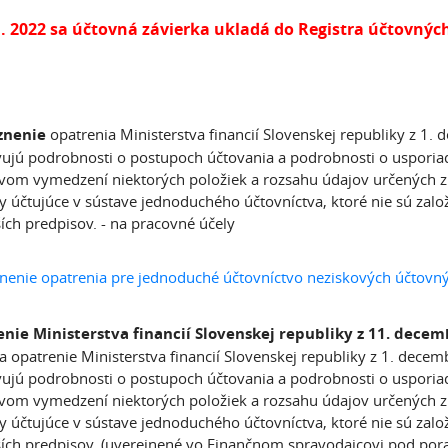
1. 2022 sa účtovná závierka ukladá do Registra účtovný
znenie
opatrenia Ministerstva financií Slovenskej republiky z 1.
ujú podrobnosti o postupoch účtovania a podrobnosti o usporiada
om vymedzení niektorých položiek a rozsahu údajov určených z ú
y účtujúce v sústave jednoduchého účtovníctva, ktoré nie sú zalo
ích predpisov. - na pracovné účely
nenie opatrenia pre jednoduché účtovníctvo neziskových účtovný
nie Ministerstva financií Slovenskej republiky z 11. dece
a opatrenie Ministerstva financií Slovenskej republiky z 1. dec
ujú podrobnosti o postupoch účtovania a podrobnosti o usporiada
om vymedzení niektorých položiek a rozsahu údajov určených z ú
y účtujúce v sústave jednoduchého účtovníctva, ktoré nie sú zalo
ích predpisov. (uverejnené vo Finančnom spravodajcovi pod po