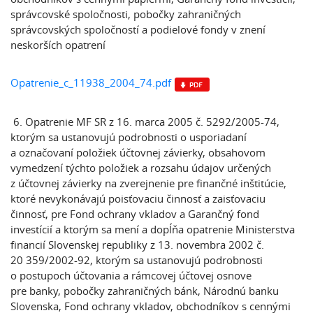
správcovské spoločnosti, pobočky zahraničných
správcovských spoločností a podielové fondy v znení
neskorších opatrení
Opatrenie_c_11938_2004_74.pdf
6. Opatrenie MF SR z 16. marca 2005 č. 5292/2005-74,
ktorým sa ustanovujú podrobnosti o usporiadaní
a označovaní položiek účtovnej závierky, obsahovom
vymedzení týchto položiek a rozsahu údajov určených
z účtovnej závierky na zverejnenie pre finančné inštitúcie,
ktoré nevykonávajú poisťovaciu činnosť a zaisťovaciu
činnosť, pre Fond ochrany vkladov a Garančný fond
investícií a ktorým sa mení a dopĺňa opatrenie Ministerstva
financií Slovenskej republiky z 13. novembra 2002 č.
20 359/2002-92, ktorým sa ustanovujú podrobnosti
o postupoch účtovania a rámcovej účtovej osnove
pre banky, pobočky zahraničných bánk, Národnú banku
Slovenska, Fond ochrany vkladov, obchodníkov s cennými