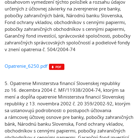
obsahovom vymedzení týchto položiek a rozsahu údajov
určených z účtovnej závierky na zverejnenie pre banky,
pobočky zahraničných bánk, Národnú banku Slovenska,
Fond ochrany vkladov, obchodníkov s cennými papiermi,
pobočky zahraničných obchodníkov s cennými papiermi,
Garančný fond investícií, správcovské spoločnosti, pobočky
zahraničných správcovských spoločností a podielové fondy
v znení opatrenia č. 504/2004-74
Opatrenie_6250.pdf
5. Opatrenie Ministerstva financií Slovenskej republiky
zo 16. decembra 2004 č. MF/11938/2004-74, ktorým sa
mení a dopĺňa opatrenie Ministerstva financií Slovenskej
republiky z 13. novembra 2002 č. 20 359/2002-92, ktorým
sa ustanovujú podrobnosti o postupoch účtovania
a rámcovej účtovej osnove pre banky, pobočky zahraničných
bánk, Národnú banku Slovenska, Fond ochrany vkladov,
obchodníkov s cennými papiermi, pobočky zahraničných
obchodníkov s cennými papiermi, Garančný fond investícií,