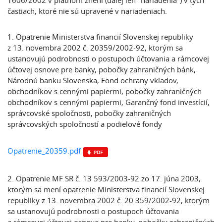
1606/2002 v platnom znení (ďalej len "nariadenia") v tých
častiach, ktoré nie sú upravené v nariadeniach.
1. Opatrenie Ministerstva financií Slovenskej republiky
z 13. novembra 2002 č. 20359/2002-92, ktorým sa
ustanovujú podrobnosti o postupoch účtovania a rámcovej
účtovej osnove pre banky, pobočky zahraničných bánk,
Národnú banku Slovenska, Fond ochrany vkladov,
obchodníkov s cennými papiermi, pobočky zahraničných
obchodníkov s cennými papiermi, Garančný fond investícií,
správcovské spoločnosti, pobočky zahraničných
správcovských spoločností a podielové fondy
Opatrenie_20359.pdf
2. Opatrenie MF SR č. 13 593/2003-92 zo 17. júna 2003,
ktorým sa mení opatrenie Ministerstva financií Slovenskej
republiky z 13. novembra 2002 č. 20 359/2002-92, ktorým
sa ustanovujú podrobnosti o postupoch účtovania