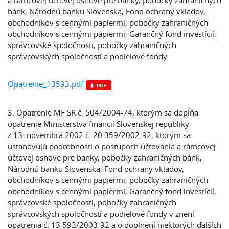
a rámcovej účtovej osnove pre banky, pobočky zahraničných
bánk, Národnú banku Slovenska, Fond ochrany vkladov,
obchodníkov s cennými papiermi, pobočky zahraničných
obchodníkov s cennými papiermi, Garančný fond investícií,
správcovské spoločnosti, pobočky zahraničných
správcovských spoločností a podielové fondy
Opatrenie_13593.pdf
3. Opatrenie MF SR č. 504/2004-74, ktorým sa dopĺňa
opatrenie Ministerstva financií Slovenskej republiky
z 13. novembra 2002 č. 20 359/2002-92, ktorým sa
ustanovujú podrobnosti o postupoch účtovania a rámcovej
účtovej osnove pre banky, pobočky zahraničných bánk,
Národnú banku Slovenska, Fond ochrany vkladov,
obchodníkov s cennými papiermi, pobočky zahraničných
obchodníkov s cennými papiermi, Garančný fond investícií,
správcovské spoločnosti, pobočky zahraničných
správcovských spoločností a podielové fondy v znení
opatrenia č. 13 593/2003-92 a o doplnení niektorých ďalších