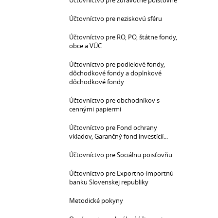
Účtovníctvo pre zdravotné poisťovne
Účtovníctvo pre neziskovú sféru
Účtovníctvo pre RO, PO, štátne fondy,
obce a VÚC
Účtovníctvo pre podielové fondy,
dôchodkové fondy a doplnkové
dôchodkové fondy
Účtovníctvo pre obchodníkov s
cennými papiermi
Účtovníctvo pre Fond ochrany
vkladov, Garančný fond investícií...
Účtovníctvo pre Sociálnu poisťovňu
Účtovníctvo pre Exportno-importnú
banku Slovenskej republiky
Metodické pokyny