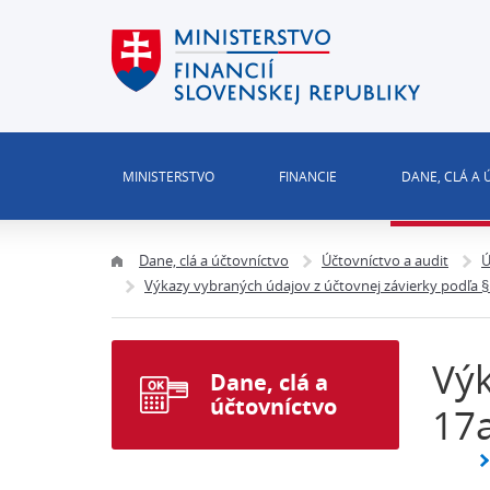
MINISTERSTVO
FINANCIE
DANE, CLÁ A
Dane, clá a účtovníctvo
Účtovníctvo a audit
Ú
Výkazy vybraných údajov z účtovnej závierky podľa § 
Výk
Dane, clá a
účtovníctvo
17a