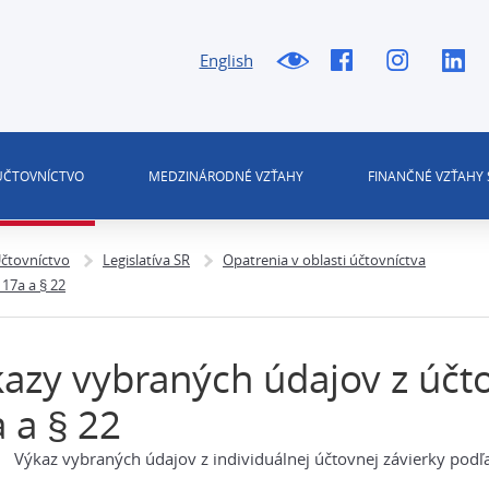
English
 ÚČTOVNÍCTVO
MEDZINÁRODNÉ VZŤAHY
FINANČNÉ VZŤAHY 
čtovníctvo
Legislatíva SR
Opatrenia v oblasti účtovníctva
17a a § 22
azy vybraných údajov z účto
 a § 22
Výkaz vybraných údajov z individuálnej účtovnej závierky podľa