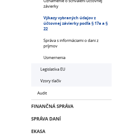
Oznámenie o schválení účtovnej
závierky
Výkazy vybraných údajov z
účtovnej závierky podľa § 17a a §
22
Správa s informáciami o dani z
príjmov
Usmernenia
Legislatíva EU
Vzory tlačív
Audit
FINANČNÁ SPRÁVA
SPRÁVA DANÍ
EKASA