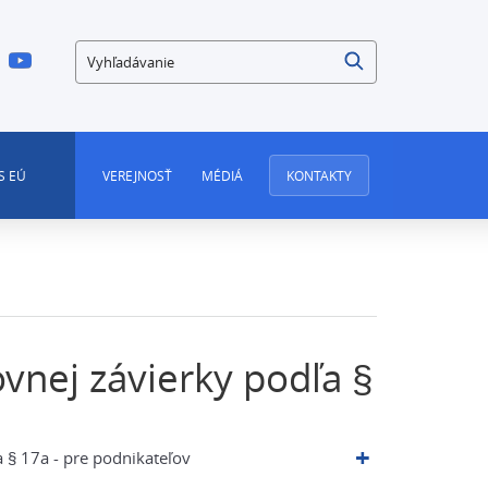
Vyhľadávanie
S EÚ
VEREJNOSŤ
MÉDIÁ
KONTAKTY
vnej závierky podľa §
 § 17a - pre podnikateľov