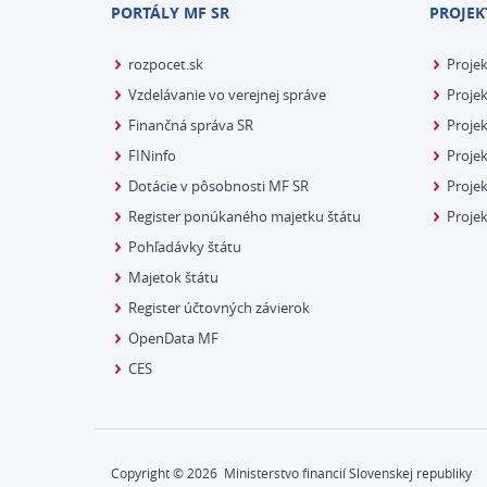
PORTÁLY MF SR
PROJEK
rozpocet.sk
Proje
Vzdelávanie vo verejnej správe
Projek
Finančná správa SR
Projek
FINinfo
Projek
Dotácie v pôsobnosti MF SR
Proje
Register ponúkaného majetku štátu
Projek
Pohľadávky štátu
Majetok štátu
Register účtovných závierok
OpenData MF
CES
Copyright ©
2026
Ministerstvo financií Slovenskej republiky