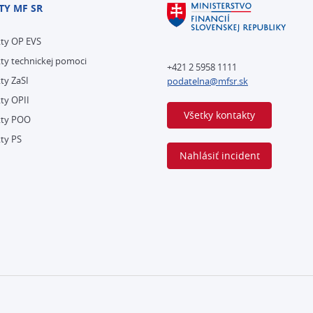
TY MF SR
kty OP EVS
ty technickej pomoci
+421 2 5958 1111
ty ZaSI
podatelna@mfsr.sk
ty OPII
Všetky kontakty
kty POO
ty PS
Nahlásiť incident