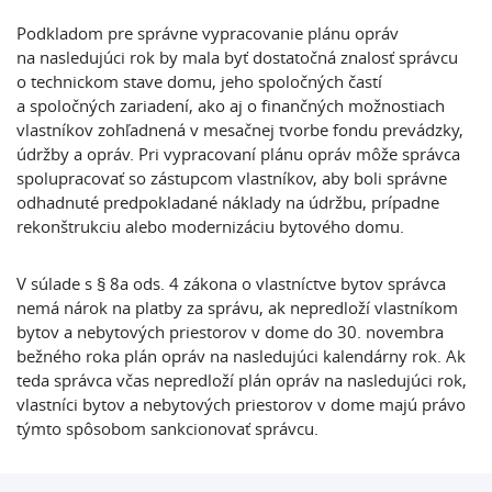
Podkladom pre správne vypracovanie plánu opráv
na nasledujúci rok by mala byť dostatočná znalosť správcu
o technickom stave domu, jeho spoločných častí
a spoločných zariadení, ako aj o finančných možnostiach
vlastníkov zohľadnená v mesačnej tvorbe fondu prevádzky,
údržby a opráv. Pri vypracovaní plánu opráv môže správca
spolupracovať so zástupcom vlastníkov, aby boli správne
odhadnuté predpokladané náklady na údržbu, prípadne
rekonštrukciu alebo modernizáciu bytového domu.
V súlade s § 8a ods. 4 zákona o vlastníctve bytov správca
nemá nárok na platby za správu, ak nepredloží vlastníkom
bytov a nebytových priestorov v dome do 30. novembra
bežného roka plán opráv na nasledujúci kalendárny rok. Ak
teda správca včas nepredloží plán opráv na nasledujúci rok,
vlastníci bytov a nebytových priestorov v dome majú právo
týmto spôsobom sankcionovať správcu.