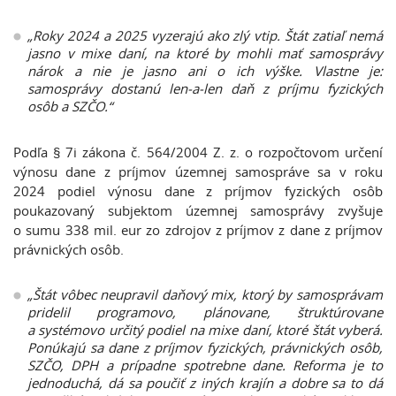
„Roky 2024 a 2025 vyzerajú ako zlý vtip. Štát zatiaľ nemá
jasno v mixe daní, na ktoré by mohli mať samosprávy
nárok a nie je jasno ani o ich výške. Vlastne je:
samosprávy dostanú len-a-len daň z príjmu fyzických
osôb a SZČO.“
Podľa § 7i zákona č. 564/2004 Z. z. o rozpočtovom určení
výnosu dane z príjmov územnej samospráve sa v roku
2024 podiel výnosu dane z príjmov fyzických osôb
poukazovaný subjektom územnej samosprávy zvyšuje
o sumu 338 mil. eur zo zdrojov z príjmov z dane z príjmov
právnických osôb.
„Štát vôbec neupravil daňový mix, ktorý by samosprávam
pridelil programovo, plánovane, štruktúrovane
a systémovo určitý podiel na mixe daní, ktoré štát vyberá.
Ponúkajú sa dane z príjmov fyzických, právnických osôb,
SZČO, DPH a prípadne spotrebne dane. Reforma je to
jednoduchá, dá sa poučiť z iných krajín a dobre sa to dá