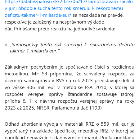
https://databezpatosu.sk/2023/06/17/samospravam-zacalo-
v-juni-obdobie-sucha-tento-rok-smeruju-k-rekordnemu-
deficitu-takmer-1-miliarda-eur/
sa nezakladá na pravde,
respektíve je založený na nesprávnom výklade
dát. Prinášame preto reakciu na jednotlivé tvrdenia:
„
Samosprávy tento rok smerujú k rekordnému deficitu
takmer 1 miliarda eur.“
Základným pochybením je spočítavanie čísiel s rozdielnou
metodikou. MF SR pripomína, že schválený rozpočet za
územnú samosprávu v RVS na rok 2023 predstavuje deficit
vo výške 306 mil. eur v metodike ESA 2010, v ktorej sa
rozpočet verejnej správy štandardne zostavuje (zdroj:
príloha č. 1 k návrhu rozpočtu verejnej správy na roky
2023 až 2025, NR SR, Parlamentná tlač 1193).
Odhad zhoršenia vývoja v materiáli RRZ o 559 mil. eur je
vypočítaný na základe špecifickej metodiky RRZ, v ktorej sa
napríklad neuvažuje s daňovými príjmami. Podľa podkladu