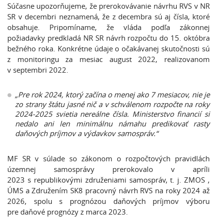
Súčasne upozorňujeme, že prerokovávanie návrhu RVS v NR
SR v decembri neznamená, že z decembra sú aj čísla, ktoré
obsahuje. Pripomíname, že vláda podľa zákonnej
požiadavky predkladá NR SR návrh rozpočtu do 15. októbra
bežného roka. Konkrétne údaje o očakávanej skutočnosti sú
z monitoringu za mesiac august 2022, realizovanom
v septembri 2022.
„Pre rok 2024, ktorý začína o menej ako 7 mesiacov, nie je
zo strany štátu jasné nič a v schválenom rozpočte na roky
2024-2025 svietia nereálne čísla. Ministerstvo financií si
nedalo ani len minimálnu námahu predikovať rasty
daňových príjmov a výdavkov samospráv.“
MF SR v súlade so zákonom o rozpočtových pravidlách
územnej samosprávy prerokovalo v apríli
2023 s republikovými združeniami samospráv, t. j. ZMOS ,
ÚMS a Združením SK8 pracovný návrh RVS na roky 2024 až
2026, spolu s prognózou daňových príjmov výboru
pre daňové prognózy z marca 2023.