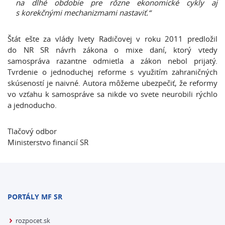
na dlhé obdobie pre rôzne ekonomické cykly aj
s korekčnými mechanizmami nastaviť.“
Štát ešte za vlády Ivety Radičovej v roku 2011 predložil
do NR SR návrh zákona o mixe daní, ktorý vtedy
samospráva razantne odmietla a zákon nebol prijatý.
Tvrdenie o jednoduchej reforme s využitím zahraničných
skúseností je naivné. Autora môžeme ubezpečiť, že reformy
vo vzťahu k samospráve sa nikde vo svete neurobili rýchlo
a jednoducho.
Tlačový odbor
Ministerstvo financií SR
PORTÁLY MF SR
rozpocet.sk