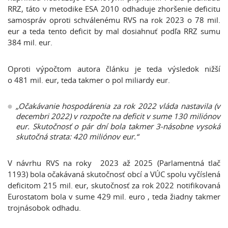
RRZ, táto v metodike ESA 2010 odhaduje zhoršenie deficitu
samospráv oproti schválenému RVS na rok 2023 o 78 mil.
eur a teda tento deficit by mal dosiahnuť podľa RRZ sumu
384 mil. eur.
Oproti výpočtom autora článku je teda výsledok nižší
o 481 mil. eur, teda takmer o pol miliardy eur.
„Očakávanie hospodárenia za rok 2022 vláda nastavila (v
decembri 2022) v rozpočte na deficit v sume 130 miliónov
eur. Skutočnosť o pár dní bola takmer 3-násobne vysoká
skutočná strata: 420 miliónov eur.“
V návrhu RVS na roky 2023 až 2025 (Parlamentná tlač
1193) bola očakávaná skutočnosť obcí a VÚC spolu vyčíslená
deficitom 215 mil. eur, skutočnosť za rok 2022 notifikovaná
Eurostatom bola v sume 429 mil. euro , teda žiadny takmer
trojnásobok odhadu.