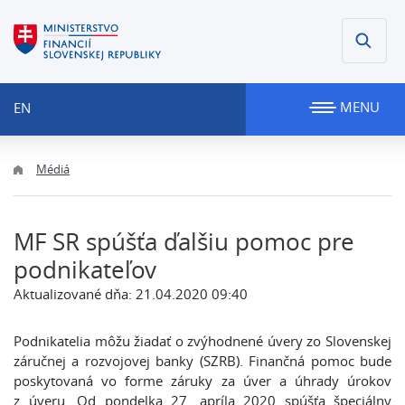
MENU
EN
Médiá
MF SR spúšťa ďalšiu pomoc pre
podnikateľov
Aktualizované dňa: 21.04.2020 09:40
Podnikatelia môžu žiadať o zvýhodnené úvery zo Slovenskej
záručnej a rozvojovej banky (SZRB). Finančná pomoc bude
poskytovaná vo forme záruky za úver a úhrady úrokov
z úveru. Od pondelka 27. apríla 2020 spúšťa špeciálny