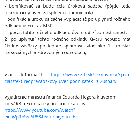
- bonifikovať sa bude celá úroková sadzba (pôjde teda
o bezúročný úver, za splnenia podmienok),
- bonifikácia úroku sa začne vyplácať až po uplynutí ročného
odkladu úveru, ak MSP:
1. počas tohto ročného odkladu úveru udrží zamestnanosť,
2. po uplynutí tohto ročného odkladu úveru nebude mať
žiadne záväzky po lehote splatnosti viac ako 1 mesiac
na sociálnych a zdravotných odvodoch,
Viac informácií:
https://www.szrb.sk/sk/novinky/span-
classtext-redprevadzkovy-uver-podnikatek-2020span/
Vyjadrenie ministra financií Eduarda Hegera k úverom
zo SZRB a Eximbanky pre podnikateľov:
https://www.youtube.com/watch?
v=_Wp3nS5J6R8&feature=youtu.be