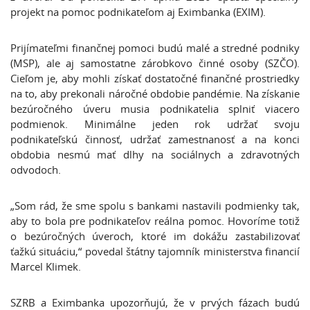
projekt na pomoc podnikateľom aj Eximbanka (EXIM).
Prijímateľmi finančnej pomoci budú malé a stredné podniky
(MSP), ale aj samostatne zárobkovo činné osoby (SZČO).
Cieľom je, aby mohli získať dostatočné finančné prostriedky
na to, aby prekonali náročné obdobie pandémie. Na získanie
bezúročného úveru musia podnikatelia splniť viacero
podmienok. Minimálne jeden rok udržať svoju
podnikateľskú činnosť, udržať zamestnanosť a na konci
obdobia nesmú mať dlhy na sociálnych a zdravotných
odvodoch.
„Som rád, že sme spolu s bankami nastavili podmienky tak,
aby to bola pre podnikateľov reálna pomoc. Hovoríme totiž
o bezúročných úveroch, ktoré im dokážu zastabilizovať
ťažkú situáciu,“ povedal štátny tajomník ministerstva financií
Marcel Klimek.
SZRB a Eximbanka upozorňujú, že v prvých fázach budú