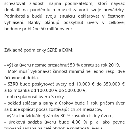
schvaľovať žiadosti najmä podnikateľom, ktorí najviac
doplatili na pandémiu a museli zatvoriť svoje prevádzky.
Podnikatelia budú svoju situáciu deklarovať v čestnom
vyhlásení. Banky plánujú poskytnúť úvery v celkovej
hodnote približne 50 miliónov eur.
Základné podmienky SZRB a EXIM:
- výška úveru nesmie presiahnuť 50 % obratu za rok 2019,
- MSP musí vykonávať činnosť minimálne jedno resp. dve
účtovné obdobia,
- SZRB bude poskytovať úvery od 10.000 € do 350.000 €
a Eximbanka od 100.000 € do 500.000 €,
- doba splatnosti úveru 3 roky,
- odklad splácania istiny a úrokov bude 1 rok, pričom úver
sa bude splácať počas zostávajúcich 24 mesiacov,
- výška individuálnej záruky 80 % zostatku istiny úveru,
- úroková sadzba úveru bude 4,00 % p. a. ako pevne
fixovaná sadzba na celé obdobie splatnosti úveru,