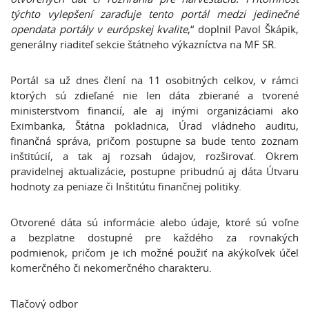
týchto vylepšení zaraďuje tento portál medzi jedinečné
opendata portály v európskej kvalite
,“ doplnil Pavol Škápik,
generálny riaditeľ sekcie štátneho výkazníctva na MF SR.
Portál sa už dnes člení na 11 osobitných celkov, v rámci
ktorých sú zdieľané nie len dáta zbierané a tvorené
ministerstvom financií, ale aj inými organizáciami ako
Eximbanka, Štátna pokladnica, Úrad vládneho auditu,
finančná správa, pričom postupne sa bude tento zoznam
inštitúcií, a tak aj rozsah údajov, rozširovať. Okrem
pravidelnej aktualizácie, postupne pribudnú aj dáta Útvaru
hodnoty za peniaze či Inštitútu finančnej politiky.
Otvorené dáta sú informácie alebo údaje, ktoré sú voľne
a bezplatne dostupné pre každého za rovnakých
podmienok, pričom je ich možné použiť na akýkoľvek účel
komerčného či nekomerčného charakteru.
Tlačový odbor