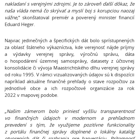
nakladaní s verejnými zdrojmi. Je to zároveň ďalší dôkaz, že
naša vláda nemá čo skrývať a myslí boj s korupciou naozaj
vážne
,“ skonštatoval premiér a poverený minister financií
Eduard Heger.
Najviac jedinečných a špecifických dát bolo sprístupnených
za oblasť štátneho výkazníctva, kde verejnosť nájde príjmy
a výdavky verejnej správy, výročnú správu, dáta
o hospodárení územnej samosprávy, datasety z účtovnej
konsolidácie či vývoja Maastrichtského dlhu verejnej správy
od roku 1995. V rámci vizualizovaných údajov sú k dispozícii
napríklad aktuálne finančné prehľady o stave rozpočtov za
jednotlivé obce a ich rozpočtové organizácie za rok
2022 v mapovej podobe.
„
Našim zámerom bolo priniesť vyššiu transparentnosť
vo finančných údajoch v modernom a prehľadnom
prevedení s tým, že využijeme pozitívne funkcionality
z portálu finančnej správy doplnené o lokálny katalóg
otvorených dát či rozhrania pre harvestáciu. Prítomnosť