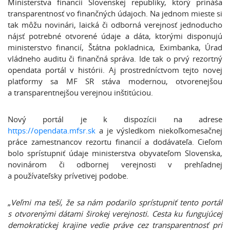
Ministerstva financií Slovenskej republiky, ktorý prináša
transparentnosť vo finančných údajoch. Na jednom mieste si
tak môžu novinári, laická či odborná verejnosť jednoducho
nájsť potrebné otvorené údaje a dáta, ktorými disponujú
ministerstvo financií, Štátna pokladnica, Eximbanka, Úrad
vládneho auditu či finančná správa. Ide tak o prvý rezortný
opendata portál v histórii. Aj prostredníctvom tejto novej
platformy sa MF SR stáva modernou, otvorenejšou
a transparentnejšou verejnou inštitúciou.
Nový portál je k dispozícii na adrese
https://opendata.mfsr.sk
a je výsledkom niekoľkomesačnej
práce zamestnancov rezortu financií a dodávateľa. Cieľom
bolo sprístupniť údaje ministerstva obyvateľom Slovenska,
novinárom či odbornej verejnosti v prehľadnej
a používateľsky prívetivej podobe.
„
Veľmi ma teší, že sa nám podarilo sprístupniť tento portál
s otvorenými dátami širokej verejnosti. Cesta ku fungujúcej
demokratickej krajine vedie práve cez transparentnosť pri