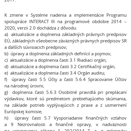
K zmene v Systéme riadenia a implementácie Programu
spolupráce INTERACT III na programové obdobie 2014 –
2020, verzii 2.0 dochádza z dôvodu:
a) aktualizácie a doplnenia základných právnych predpisov
EÚ, základných všeobecne záväzných právnych predpisov SR
a ďalších súvisiacich predpisov;
b) úpravy a doplnenia základných definícií a pojmov;
c) aktualizácie a doplnenia časti 3.1 Riadiaci orgán;
d) aktualizácie a doplnenia časti 3.2 Certifikačný orgán;
e) aktualizácie a doplnenia časti 3.4 Orgán auditu;
f) úpravy časti 5.5 Účty a časti 5.6.4 Spracovanie Účtov
na národnej úrovni;
g) doplnenia časti 5.6.3 Osobitné pravidlá pri preplácaní
výdavkov, ktoré sú predmetom prebiehajúceho skúmania,
na základe potrieb vyplývajúcich z praxe a z usmernení
Európskej komisie;
h) úpravy časti 5.7 Vysporiadanie finančných vzťahov
a 9 Nezrovnalosti a finančné opravy, v nadväznosti
na ustanovenia zákona č. 292/2014 Z. z. o príspevku