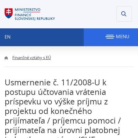
MENU
EN
Finančné vzťahy s EÚ
Usmernenie č. 11/2008-U k
postupu účtovania vrátenia
príspevku vo výške príjmu z
projektu od konečného
prijímateľa / príjemcu pomoci /
prijímateľa na úrovni platobnej