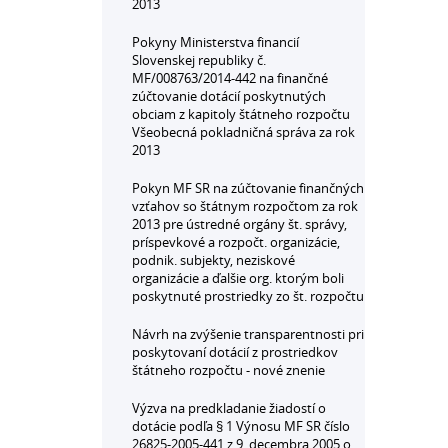
2013
Pokyny Ministerstva financií
Slovenskej republiky č.
MF/008763/2014-442 na finančné
zúčtovanie dotácií poskytnutých
obciam z kapitoly štátneho rozpočtu
Všeobecná pokladničná správa za rok
2013
Pokyn MF SR na zúčtovanie finančných
vzťahov so štátnym rozpočtom za rok
2013 pre ústredné orgány št. správy,
príspevkové a rozpočt. organizácie,
podnik. subjekty, neziskové
organizácie a ďalšie org. ktorým boli
poskytnuté prostriedky zo št. rozpočtu
Návrh na zvýšenie transparentnosti pri
poskytovaní dotácií z prostriedkov
štátneho rozpočtu - nové znenie
Výzva na predkladanie žiadostí o
dotácie podľa § 1 Výnosu MF SR číslo
26825-2005-441 z 9. decembra 2005 o