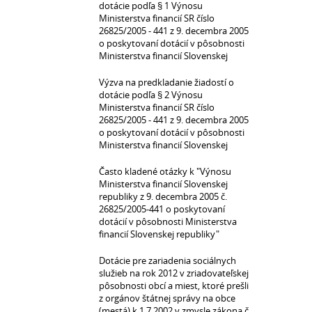
dotácie podľa § 1 Výnosu
Ministerstva financií SR číslo
26825/2005 - 441 z 9. decembra 2005
o poskytovaní dotácií v pôsobnosti
Ministerstva financií Slovenskej
Výzva na predkladanie žiadostí o
dotácie podľa § 2 Výnosu
Ministerstva financií SR číslo
26825/2005 - 441 z 9. decembra 2005
o poskytovaní dotácií v pôsobnosti
Ministerstva financií Slovenskej
Často kladené otázky k "Výnosu
Ministerstva financií Slovenskej
republiky z 9. decembra 2005 č.
26825/2005-441 o poskytovaní
dotácií v pôsobnosti Ministerstva
financií Slovenskej republiky"
Dotácie pre zariadenia sociálnych
služieb na rok 2012 v zriadovateľskej
pôsobnosti obcí a miest, ktoré prešli
z orgánov štátnej správy na obce
(mestá) k 1.7.2002 v zmysle zákona č.