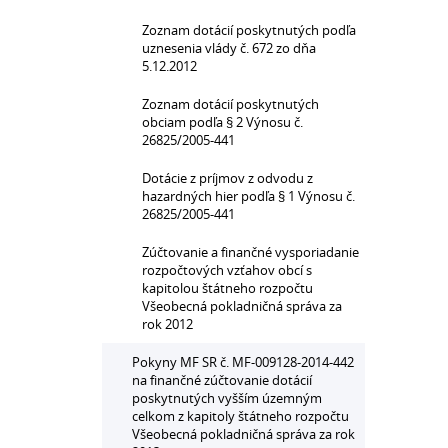
Zoznam dotácií poskytnutých podľa
uznesenia vlády č. 672 zo dňa
5.12.2012
Zoznam dotácií poskytnutých
obciam podľa § 2 Výnosu č.
26825/2005-441
Dotácie z príjmov z odvodu z
hazardných hier podľa § 1 Výnosu č.
26825/2005-441
Zúčtovanie a finančné vysporiadanie
rozpočtových vzťahov obcí s
kapitolou štátneho rozpočtu
Všeobecná pokladničná správa za
rok 2012
Pokyny MF SR č. MF-009128-2014-442
na finančné zúčtovanie dotácií
poskytnutých vyšším územným
celkom z kapitoly štátneho rozpočtu
Všeobecná pokladničná správa za rok