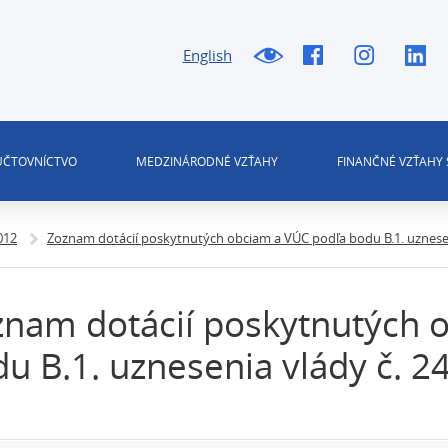
English
 ÚČTOVNÍCTVO
MEDZINÁRODNÉ VZŤAHY
FINANČNÉ VZŤAHY 
012
Zoznam dotácií poskytnutých obciam a VÚC podľa bodu B.1. uzneseni
nam dotácií poskytnutých 
u B.1. uznesenia vlády č. 2