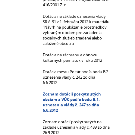
416/2001 Z. z.
Dotácia na základe uznesenia vlády
SR č. 31 z 1. februára 2012 k materiálu
"Návrh na poukázanie prostriedkov
vybraným obciam pre zariadenia
sociálnych služieb zriadené alebo
založené obcou a
Dotácia na záchranu a obnovu
kultúrnych pamiatok v roku 2012
Dotácia mestu Poltár podľa bodu B.2.
uznesenia vlády č. 242 zo dňa
6.6.2012
Zoznam dotácií poskytnutých
obciam a VÚC podľa bodu B.1.
uznesenia vlády č. 247 zo dňa
6.6.2012
Zoznam dotácií poskytnutých na
základe uznesenia vlády č. 489 zo dňa
26.9.2012