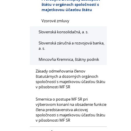
štátu v orgánoch spoločností s
majetkovou účasťou štátu
Vzorové zmluvy
Slovenská konsolidačná, a. s.
Slovenská záručná a rozvojová banka,
a. s.
Mincovňa Kremnica, štátny podnik
Zásady odmeňovania členov
štatutárnych a dozorných orgánoch
spoločností s majetkovou účasťou štátu
v pôsobnosti MF SR
Smernica o postupe MF SR pri
výberovom konaní na obsadenie funkcie
člena predstavenstva akciovej
spoločnosti s majetkovou účasťou štátu
v pôsobnosti MF SR