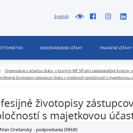
English
 ÚČTOVNÍCTVO
MEDZINÁRODNÉ VZŤAHY
FINANČNÉ VZŤAHY 
Organizácie s účasťou štátu, v ktorých MF SR plní zakladateľské funkcie,
rofesijné životopisy zástupcov štátu v orgánoch spoločností s majetkovou 
fesijné životopisy zástupco
ločností s majetkovou účas
Milan Orešanský - podpredseda (98kB)