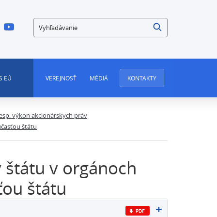
Vyhľadávanie
S EÚ
VEREJNOSŤ
MÉDIÁ
KONTAKTY
 resp. výkon akcionárskych práv
účasťou štátu
v štátu v orgánoch
ťou štátu