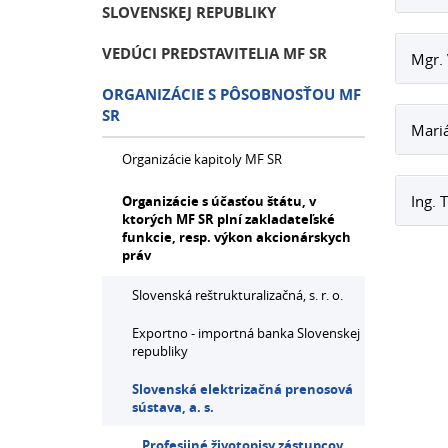
SLOVENSKEJ REPUBLIKY
VEDÚCI PREDSTAVITELIA MF SR
Mgr. 
ORGANIZÁCIE S PÔSOBNOSŤOU MF
SR
Mariá
Organizácie kapitoly MF SR
Ing. 
Organizácie s účasťou štátu, v
ktorých MF SR plní zakladateľské
funkcie, resp. výkon akcionárskych
práv
Slovenská reštrukturalizačná, s. r. o.
Exportno - importná banka Slovenskej
republiky
Slovenská elektrizačná prenosová
sústava, a. s.
Profesijné životopisy zástupcov