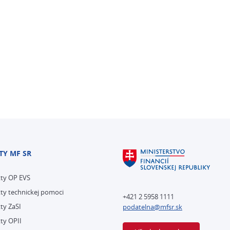
TY MF SR
kty OP EVS
ty technickej pomoci
+421 2 5958 1111
ty ZaSI
podatelna@mfsr.sk
ty OPII