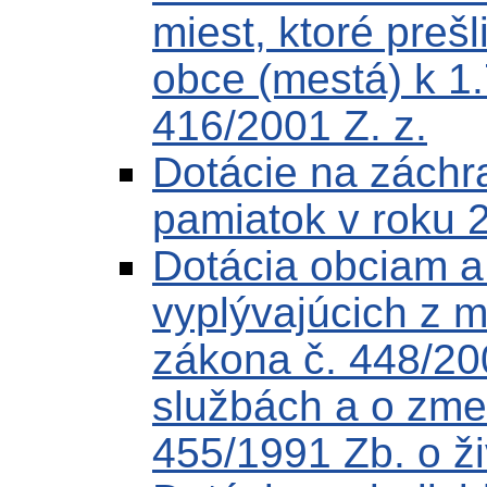
miest, ktoré preš
obce (mestá) k 1
416/2001 Z. z.
Dotácie na záchr
pamiatok v roku 
Dotácia obciam 
vyplývajúcich z 
zákona č. 448/20
službách a o zme
455/1991 Zb. o ž