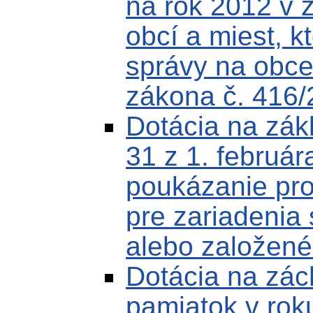
na rok 2012 v 
obcí a miest, k
správy na obce
zákona č. 416/
Dotácia na zák
31 z 1. február
poukázanie pr
pre zariadenia 
alebo založené
Dotácia na zác
pamiatok v rok