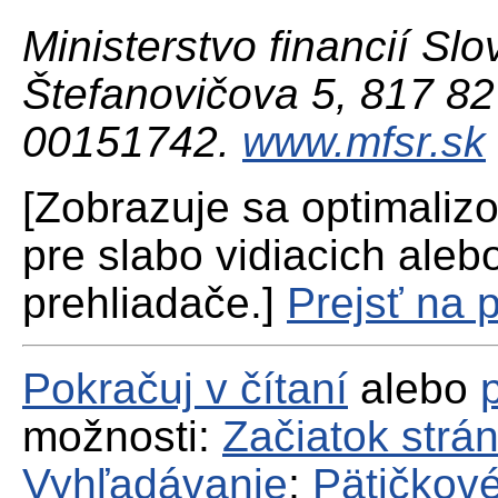
Ministerstvo financií Slo
Štefanovičova 5, 817 82 
00151742.
www.mfsr.sk
[Zobrazuje sa optimaliz
pre slabo vidiacich aleb
prehliadače.]
Prejsť na 
Pokračuj v čítaní
alebo
možnosti:
Začiatok strá
Vyhľadávanie
;
Pätičkové