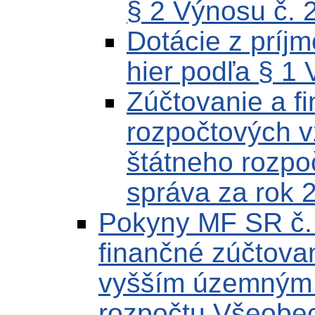
§ 2 Výnosu č.
Dotácie z príj
hier podľa § 1
Zúčtovanie a f
rozpočtových v
štátneho rozp
správa za rok 
Pokyny MF SR č.
finančné zúčtovan
vyšším územným c
rozpočtu Všeobec