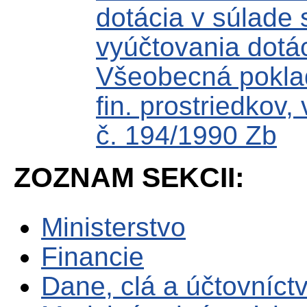
dotácia v súlade
vyúčtovania dotác
Všeobecná poklad
fin. prostriedkov
č. 194/1990 Zb
ZOZNAM SEKCII:
Ministerstvo
Financie
Dane, clá a účtovníct