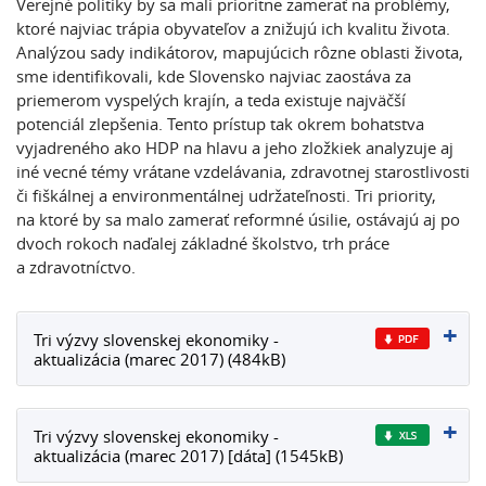
Verejné politiky by sa mali prioritne zamerať na problémy,
ktoré najviac trápia obyvateľov a znižujú ich kvalitu života.
Analýzou sady indikátorov, mapujúcich rôzne oblasti života,
sme identifikovali, kde Slovensko najviac zaostáva za
priemerom vyspelých krajín, a teda existuje najväčší
potenciál zlepšenia. Tento prístup tak okrem bohatstva
vyjadreného ako HDP na hlavu a jeho zložkiek analyzuje aj
iné vecné témy vrátane vzdelávania, zdravotnej starostlivosti
či fiškálnej a environmentálnej udržateľnosti. Tri priority,
na ktoré by sa malo zamerať reformné úsilie, ostávajú aj po
dvoch rokoch naďalej základné školstvo, trh práce
a zdravotníctvo.
Tri výzvy slovenskej ekonomiky -
aktualizácia (marec 2017) (484kB)
Tri výzvy slovenskej ekonomiky -
aktualizácia (marec 2017) [dáta] (1545kB)