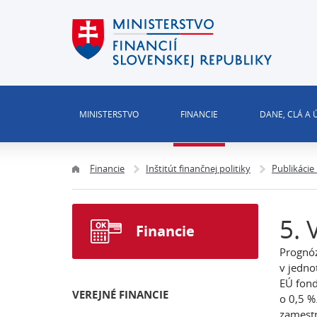
MINISTERSTVO
FINANCIE
DANE, CLÁ A
Financie
Inštitút finančnej politiky
Publikácie
5. 
Financie
Prognóz
v jedno
EÚ fond
VEREJNÉ FINANCIE
o 0,5 %
zamestn