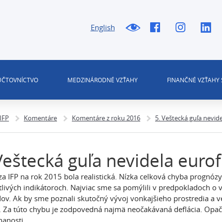
English
 ÚČTOVNÍCTVO
MEDZINÁRODNÉ VZŤAHY
FINANČNÉ VZŤAHY 
 IFP
Komentáre
Komentáre z roku 2016
5. Veštecká guľa nevid
Veštecká guľa nevidela euro
a IFP na rok 2015 bola realistická. Nízka celková chyba prognó
tlivých indikátoroch. Najviac sme sa pomýlili v predpokladoch 
ov. Ak by sme poznali skutočný vývoj vonkajšieho prostredia a 
. Za túto chybu je zodpovedná najmä neočakávaná deflácia. Opa
anosti.