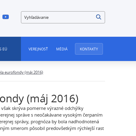
Vyhľadávanie
S EÚ
VEREJNOSŤ
MÉDIÁ
KONTAKTY
ela eurofondy (máj 2016)
fondy (máj 2016)
zy však skrýva pomerne výrazné odchýlky
o verejnej správe s neočakávane vysokým čerpaním
verejnej správy, prognóza by bola nadhodnotená
čným smerom pôsobil predovšetkým rýchlejší rast