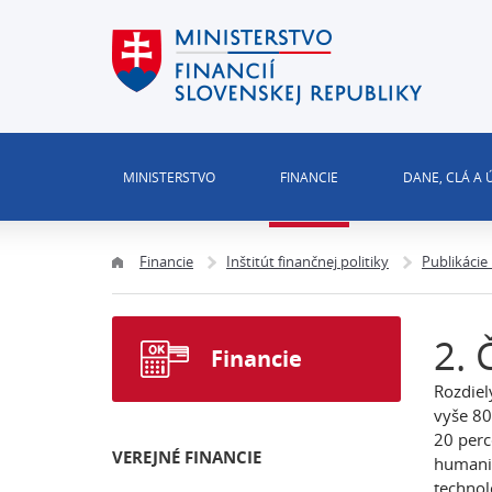
MINISTERSTVO
FINANCIE
DANE, CLÁ A
Financie
Inštitút finančnej politiky
Publikácie
2. 
Financie
Rozdiel
vyše 80
20 perc
VEREJNÉ FINANCIE
humanit
technol