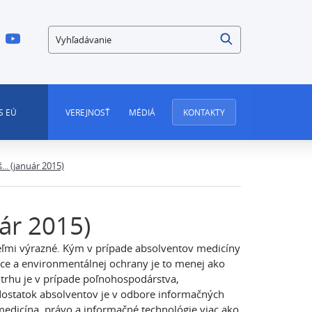
Vyhľadávanie
S EÚ
VEREJNOSŤ
MÉDIÁ
KONTAKTY
... (január 2015)
uár 2015)
veľmi výrazné. Kým v prípade absolventov medicíny
ráce a environmentálnej ochrany je to menej ako
trhu je v prípade poľnohospodárstva,
dostatok absolventov je v odbore informačných
medicína, právo a informačné technológie viac ako