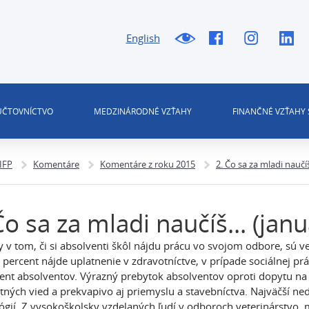
English
 ÚČTOVNÍCTVO
MEDZINÁRODNÉ VZŤAHY
FINANČNÉ VZŤAHY 
 IFP
Komentáre
Komentáre z roku 2015
2. Čo sa za mladi naučíš
Čo sa za mladi naučíš... (jan
y v tom, či si absolventi škôl nájdu prácu vo svojom odbore, sú 
 percent nájde uplatnenie v zdravotníctve, v prípade sociálnej p
ent absolventov. Výrazný prebytok absolventov oproti dopytu na 
ných vied a prekvapivo aj priemyslu a stavebníctva. Najväčší ne
ógií. Z vysokoškolsky vzdelaných ľudí v odboroch veterinárstvo, 