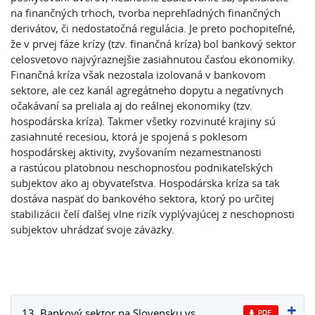
na finančných trhoch, tvorba neprehľadných finančných
derivátov, či nedostatočná regulácia. Je preto pochopiteľné,
že v prvej fáze krízy (tzv. finančná kríza) bol bankový sektor
celosvetovo najvýraznejšie zasiahnutou časťou ekonomiky.
Finančná kríza však nezostala izolovaná v bankovom
sektore, ale cez kanál agregátneho dopytu a negatívnych
očakávaní sa preliala aj do reálnej ekonomiky (tzv.
hospodárska kríza). Takmer všetky rozvinuté krajiny sú
zasiahnuté recesiou, ktorá je spojená s poklesom
hospodárskej aktivity, zvyšovaním nezamestnanosti
a rastúcou platobnou neschopnosťou podnikateľských
subjektov ako aj obyvateľstva. Hospodárska kríza sa tak
dostáva naspäť do bankového sektora, ktorý po určitej
stabilizácii čelí ďalšej vlne rizík vyplývajúcej z neschopnosti
subjektov uhrádzať svoje záväzky.
13. Bankový sektor na Slovensku vs.