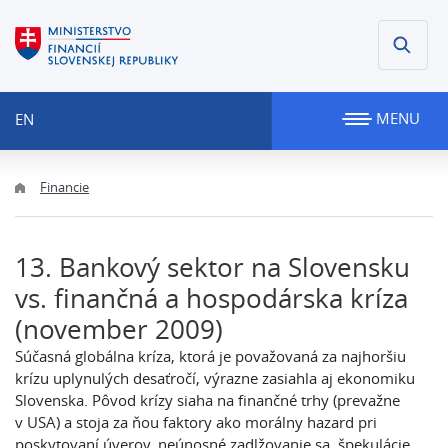
MENU
EN
Financie
13. Bankový sektor na Slovensku
vs. finančná a hospodárska kríza
(november 2009)
Súčasná globálna kríza, ktorá je považovaná za najhoršiu
krízu uplynulých desaťročí, výrazne zasiahla aj ekonomiku
Slovenska. Pôvod krízy siaha na finančné trhy (prevažne
v USA) a stoja za ňou faktory ako morálny hazard pri
poskytovaní úverov, neúnosné zadlžovanie sa, špekulácie