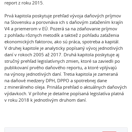
report z roku 2015.
Prvá kapitola poskytuje prehľad vývoja daňových príjmov
na Slovensku a porovnáva ich s daňovým zaťažením krajín
V4 a priemerom v EÚ. Pozerá sa na zdaňovanie príjmov
z pohľadu rôznych metodík a taktiež z pohľadu zaťaženia
ekonomických faktorov, ako sú práca, spotreba a kapitál.
V druhej kapitole je analyticky popísaný vývoj jednotlivých
daní v rokoch 2005 až 2017. Druhá kapitola poskytuje aj
stručný prehľad legislatívnych zmien, ktoré sa zaviedli po
publikovaní prvého daňového reportu, a ktoré vplývajú
na výnosy jednotlivých daní. Tretia kapitola je zameraná
na daňové medzery DPH, DPPO a spotrebnej dane
z minerálneho oleja. Prináša prehľad o aktuálnych daňových
výdavkoch. V prílohe je detailne popísaná legislatíva platná
v roku 2018 k jednotlivým druhom daní.