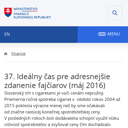
MENU
EN
Financie
37. Ideálny čas pre adresnejšie
zdanenie fajčiarov (máj 2016)
Slovenský trh s cigaretami je voči cenám nepružný.
Priemerná ročná spotreba cigariet v období rokov 2004 až
2015 poklesla výrazne menej než by sme očakávali
od značne rastúcej konečnej spotrebiteľskej ceny.
V posledných rokoch boli dodávatelia schopní využiť nízku
citlivosť spotrebiteľov a zvyšovať ceny čím dochádzalo