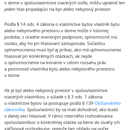
v dome v spoluvlastníctve viacerých osôb, môžu uplatniť len
jeden hlas pripadajúci na byt alebo nebytový priestor.
Podľa § 14 ods. 4 zákona o vlastníctve bytov vlastník bytu
alebo nebytového priestoru v dome môže v listinnej
podobe, s úradne overeným podpisom, splnomocniť inú
osobu, aby ho pri hlasovaní zastupovala. Súčasťou
splnomocnenia musí byť aj príkaz, ako má splnomocnenec
hlasovať pri konkrétnych otázkach, ak nejde
o splnomocnenie na konanie v celom rozsahu práv
a povinností vlastníka bytu alebo nebytového priestoru
v dome.
Ak je byt alebo nebytový priestor v spoluvlastníctve
viacerých vlastníkov, v súlade s § 3 ods. 1 zákona
o vlastníctve bytov sa postupuje podľa § 139
Občianskeho
zákonníka
. Spoluvlastníci by sa mali dohodnúť, ako budú
v danej veci hlasovať. V rámci interného rozhodovania
spoluvlastníkov o konkrétnej otázke sa berie do úvahy ich
väčšinové rozhodnutie, pretože bez ohľadu na počet