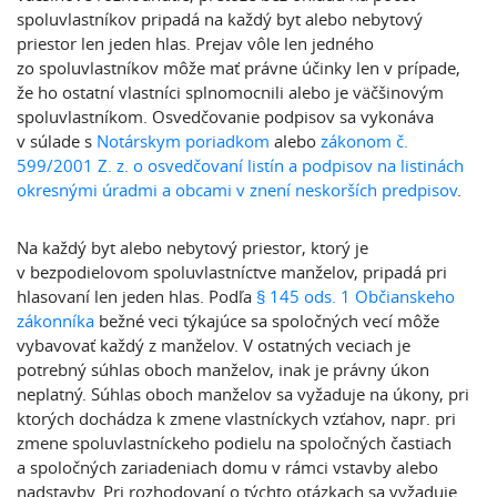
spoluvlastníkov pripadá na každý byt alebo nebytový
priestor len jeden hlas. Prejav vôle len jedného
zo spoluvlastníkov môže mať právne účinky len v prípade,
že ho ostatní vlastníci splnomocnili alebo je väčšinovým
spoluvlastníkom. Osvedčovanie podpisov sa vykonáva
v súlade s
Notárskym poriadkom
alebo
zákonom č.
599/2001 Z. z. o osvedčovaní listín a podpisov na listinách
okresnými úradmi a obcami v znení neskorších predpisov
.
Na každý byt alebo nebytový priestor, ktorý je
v bezpodielovom spoluvlastníctve manželov, pripadá pri
hlasovaní len jeden hlas. Podľa
§ 145 ods. 1 Občianskeho
zákonníka
bežné veci týkajúce sa spoločných vecí môže
vybavovať každý z manželov. V ostatných veciach je
potrebný súhlas oboch manželov, inak je právny úkon
neplatný. Súhlas oboch manželov sa vyžaduje na úkony, pri
ktorých dochádza k zmene vlastníckych vzťahov, napr. pri
zmene spoluvlastníckeho podielu na spoločných častiach
a spoločných zariadeniach domu v rámci vstavby alebo
nadstavby. Pri rozhodovaní o týchto otázkach sa vyžaduje