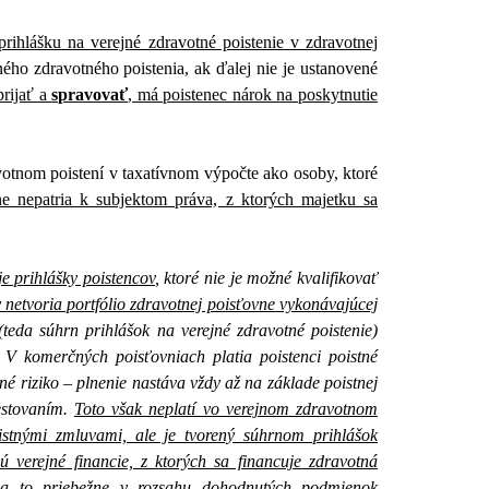
rihlášku na verejné zdravotné poistenie v zdravotnej
ého zdravotného poistenia, ak ďalej nie je ustanovené
prijať a
spravovať
, má poistenec nárok na poskytnutie
otnom poistení v taxatívnom výpočte ako osoby, ktoré
ne nepatria k subjektom práva, z ktorých majetku sa
e prihlášky poistencov
, ktoré nie je možné kvalifikovať
 netvoria portfólio zdravotnej poisťovne vykonávajúcej
teda súhrn prihlášok na verejné zdravotné poistenie)
 V komerčných poisťovniach platia poistenci poistné
né riziko – plnenie nastáva vždy až na základe poistnej
estovaním.
Toto však neplatí vo verejnom zdravotnom
istnými zmluvami, ale je tvorený súhrnom prihlášok
ú verejné financie, z ktorých sa financuje zdravotná
ty, a to priebežne v rozsahu dohodnutých podmienok