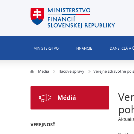
MINISTERSTVO
FINANCIE
DANE, CLÁ A
Médiá
Tlačové správy
Verejné zdravotné poi
Ver
Médiá
po
Aktuali
VEREJNOSŤ