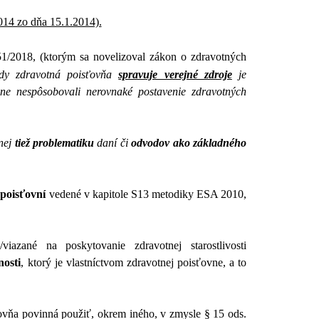
2014 zo dňa 15.1.2014).
351/2018, (ktorým sa novelizoval zákon o zdravotných
edy zdravotná poisťovňa
spravuje verejné zdroje
je
ovne nespôsobovali nerovnaké postavenie zdravotných
 nej
tiež problematiku
daní či
odvodov ako základného
 poisťovní
vedené v kapitole S13 metodiky ESA 2010,
viazané na poskytovanie zdravotnej starostlivosti
nosti
, ktorý je vlastníctvom zdravotnej poisťovne, a to
ťovňa povinná použiť, okrem iného, v zmysle § 15 ods.