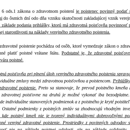
 6 ods.1 zákona o zdravotnom poistení
je poistenec povinný podať p
ni
do ôsmich dní odo dňa vzniku skutočnosti zakladajúcej vznik verejn
 základe podania prihlášky, ktorú má zdravotná poisťovňa povinnosť 
ej starostlivosti na náklady verejného zdravotného poistenia.
zdravotné poistenie pochádza od osôb, ktoré vymedzuje zákon o zdrav
né platiť poistné vrátane štátu.
Podstatné je, že zdravotné poisťov
vára poistné.
tná poisťovňa pri plnení úloh verejného zdravotného poistenia spravuj
ividuálne zmluvy medzi zdravotnou poisťovňou a poistencom.
Prihlášky
zdravotné poistenie.
Preto sa stanovuje, že prevod poistného kmeňa (
j zdravotnej poisťovne na druhú je možné vykonať iba bezodplatne.
de individuálne stanovených podmienok a z poistného je kryté poistiteľ
i, Ostatné podmienky z poistných zmlúv sa zhodnocujú vhodným inv
í, kde poistný kmeň nie je tvorený individuálnymi dobrovoľnými po
nné verejné zdravotné poistenie. Prostriedky z povinných odvodov s
livosť nie na základe poistnej udalosti, ale na základe solidari