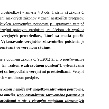
 prostriedkov) v zmysle § 3 ods. 1 písm. c) zákona č.
ení niektorých zákonov v znení neskorších predpisov,
etkých zdravotných poisťovní je spravovať verejné
väznými právnymi predpismi, za účelom ich využitia
verejných prostriedkov
,
ktoré sa musia použiť
 Vykonávanie verejného zdravotného poistenia je
ykonávaná vo verejnom záujme.
e a doplnení zákona č. 95/2002 Z. z. o poisťovníctve
j len
„zákon o zdravotnom poistení“),
vykonávanie
ej sa hospodári s verejnými prostriedkami
. Verejné
ch v osobitnom predpise
.
ný kmeň nemôže byť majetkom zdravotnej poisťovne,
ého kmeňa,
lebo vykonávanie zdravotného poistenia je
striedkami a nie s vlastným majetkom zdravotných