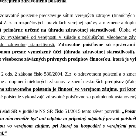
verejného zdravotného poistenia
zdravotné poistenie predstavuje súhrn verejných zdrojov (finančných
4 Z. z. o rozpočtových pravidlách verejnej správy a o zmene a dopln
ú primárne určené na úhradu zdravotnej starostlivosti.
Úloha vš
edky vyzbierané od verejnosti v súlade s príslušnými všeobecne zá
u zdravotnej starostlivosti.
Zdravotné poisťovne sú správcami 
nom presne vymedzený účel (úhrada zdravotnej starostlivosti).
e všeobecne záväzných právnych predpisov činnosťou, ktorá je v
 2 ods. 2 zákona číslo 580/2004. Z.z. o zdravotnom poistení
a o zmen
ne a doplnení niektorých zákonov
v znení neskorších predpisov
(
ďale
ho zdravotného poistenia je činnosť vo verejnom záujme, pri ktor
né poistenie vykonávajú zdravotné poisťovne za podmienok ustanovený
í súd SR v
judikáte NS SR číslo 51/2015 tento záver potvrdil:
„Poist
ko ním nemôže byť ani odplata za prípadný odplatný prevod poistn
ou vo verejnom záujme, pri ktorej sa hospodári s verejnými pro
ní.“