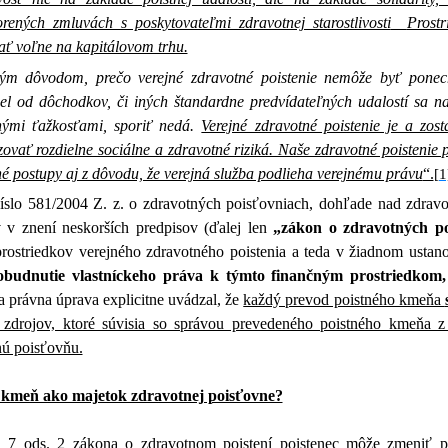
orených zmluvách s poskytovateľmi zdravotnej starostlivosti
Prost
ať voľne na kapitálovom trhu.
ým dôvodom, prečo verejné zdravotné poistenie nemôže byť ponec
iel od dôchodkov, či iných štandardne predvídateľných udalostí sa 
nými ťažkosťami, sporiť nedá.
Verejné zdravotné poistenie je a zo
vať rozdielne sociálne a zdravotné riziká. Naše zdravotné poistenie p
é postupy aj z dôvodu, že verejná služba podlieha verejnému právu
“.
[1
íslo 581/2004 Z. z. o zdravotných poisťovniach, dohľade nad zdravo
 v znení neskorších predpisov (ďalej len
„zákon o zdravotných po
prostriedkov verejného zdravotného poistenia a teda v žiadnom usta
budnutie vlastníckeho práva k týmto finančným prostriedkom,
a právna úprava explicitne uvádzal, že
každý prevod poistného kmeňa
 zdrojov, ktoré súvisia so správou prevedeného poistného kmeňa z 
nú poisťovňu.
 kmeň ako majetok zdravotnej poisťovne?
 7 ods. 2 zákona o zdravotnom poistení p
oistenec môže zmeniť p