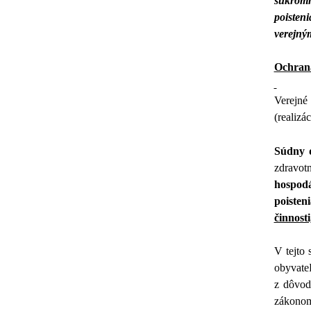
súkromn
poisten
verejným
Ochrana
Verejné 
(realizá
Súdny 
zdravot
hospodá
poisteni
činnost
V tejto
obyvate
z dôvod
zákonom