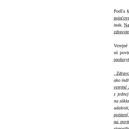
Podľa §
poisťov
inak.
Na
zdravotn
Verejné 
sú povin
spoluvyt
„
Zdravo
ako ind
verejné 
z jedne
na zákla
udalost
poisten
na povi
starost