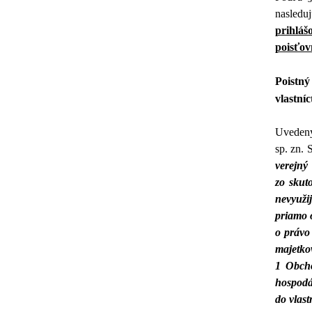
nasledu
prihláš
poisťov
Poistný
vlastní
Uvedený 
sp. zn. 
verejný
zo skut
nevyuži
priamo o
o právo 
majetko
1 Obcho
hospodá
do vlast