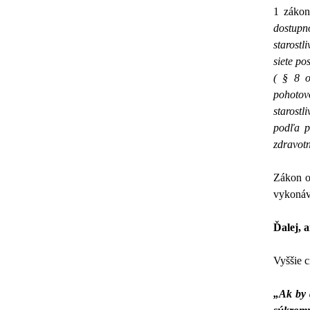
1 zákon
dostupno
starostl
siete po
( § 8 o
pohotov
starostl
podľa p
zdravotn
Zákon o
vykonáva
Ďalej, 
Vyššie c
„Ak by 