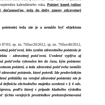
 septembra kalendárneho roka.
Poistný kmeň (súbor
ľný dočasnosťou, teda do doby zmeny zdravotnej
é poistenie) teda nie je a nemôže byť objektom
 87/03, sp. zn. 7Sžso/20/2012, sp. zn. 7Sžso/40/2012,
otnej poisťovni, lebo systém zdravotného poistenia je
ktu - zdravotnej poisťovni. Uvedené vyplýva aj
tná poisťovňa vykonáva len do času, kým poistenec
votnom poistení, a teda zdravotná poisťovňa nemôže
zdravotné poistenie, ktoré potvrdí. Ide predovšetkým
dené prihlášky na verejné zdravotné poistenie) nie je
od definíciu obchodného majetku uvedenú v § 6 ods.
prava, podľa ktorej v prípade kladného výsledku
ť týchto verejných prostriedkov pretransformovaná