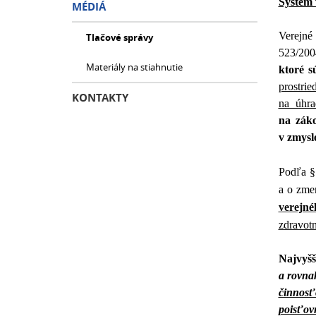
Systém 
MÉDIÁ
Verejné 
Tlačové správy
523/200
Materiály na stiahnutie
ktoré s
prostri
KONTAKTY
na úhrad
na záko
v zmysl
Podľa §
a o zme
verejné
zdravot
Najvyšš
a rovna
činnosť
poisťov