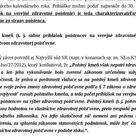
júceho kalendárneho roka. Prihlášku možno podať najneskôr do 30.
ok na verejné zdravotné poistenie) je teda charakterizovate
ne zo strany poistenca.
 kmeň (t. j. súbor prihlášok poistencov na verejné zdravotn
ctvom zdravotnej poisťovne
.
záver potvrdil aj Najvyšší súd SR (napr. v konaniach sp. zn. Sž-o-KS
Sžso/27/2012), ktorý konštatoval, že
„Poistný kmeň však nepatrí zdrav
 a len jeho vykonávanie bolo zverené zákonom určenému subje
očnosti, že práva a povinnosti viažuce sa na poistný kmeň zdravo
je svoje právo zmeny zdravotnej poisťovne podľa § 7 zákona o zdra
vplyvniť rozsah poistného kmeňa, a teda počet prihlášok na verejné 
poistencov na výber zdravotnej poisťovne. Poistný kmeň (t. j. potvr
vou hodnotou vo vlastníctve zdravotnej poisťovne, preto nespadá p
dného zákonníka. Na tejto skutočnosti nič nemení ani právna ú
renia, za splnenia zákonom stanovených podmienok, môže byť čas
níctva zdravotnej poisťovne v podobe zisku.“.