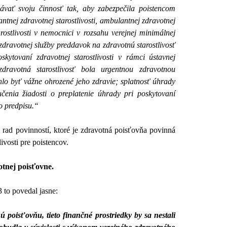
ávať svoju činnosť tak, aby zabezpečila poistencom
ntnej zdravotnej starostlivosti, ambulantnej zdravotnej
arostlivosti v nemocnici v rozsahu verejnej minimálnej
dravotnej služby preddavok na zdravotnú starostlivosť
skytovaní zdravotnej starostlivosti v rámci ústavnej
dravotná starostlivosť bola urgentnou zdravotnou
ohlo byť vážne ohrozené jeho zdravie; splatnosť úhrady
enia žiadosti o preplatenie úhrady pri poskytovaní
o predpisu.“
rad povinností, ktoré je zdravotná poisťovňa povinná
vosti pre poistencov.
tnej poisťovne.
 to povedal jasne:
oisťovňu, tieto finančné prostriedky by sa nestali