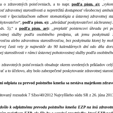
a o zdravotných poisťovniach, a to napr.
podľa písm. a):
„
vykon
sť zdravotnej starostlivosti a nepretržitú dostupnosť všeobecnej ambula
ivosti v špecializačnom odbore stomatológia a ústavnej zdravotnej st
skytovateľov
“,
podľa písm. o):
„
uhrádzať poskytovateľovi záchrannej z
ds. 5)
,“ a
podľa písm. ae)
:
„preplatiť poistencovi úhradu pri po
ostnej služby podľa osobitného predpisu, ak jemu poskytnutá z
ivosťou alebo zdravotnou starostlivosťou, bez poskytnutia ktorej by m
rvej časti vety je najneskôr do 90 kalendárnych dní odo dňa doruč
ej starostlivosti v rámci ústavnej pohotovostnej služby podľa osobitnéh
 zdravotných poisťovniach obsahuje okrem uvedených príkladov celý 
ť a to účelovo, aby bolo zabezpečené poskytovanie zdravotnej starostli
ani odplata za prevod poistného kmeňa sa nestáva majetkom zdravo
itovaný rozsudok 7 Sžso/40/2012 Najvyššieho súdu SR z 26. júna 2013
došlo k odplatnému prevodu poistného kmeňa EZP na inú zdravotnú p