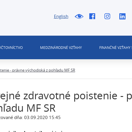
English
 ÚČTOVNÍCTVO
MEDZINÁRODNÉ VZŤAHY
FINANČNÉ VZŤAHY 
stenie - právne východiská z pohľadu MF SR
ejné zdravotné poistenie - 
hľadu MF SR
zované dňa: 03.09.2020 15:45