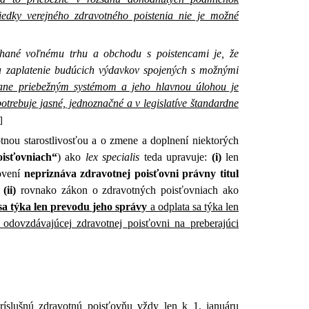
riedky verejného zdravotného poistenia nie je možné
hané voľnému trhu a obchodu s poistencami je, že
na zaplatenie budúcich výdavkov spojených s možnými
stane priebežným systémom a jeho hlavnou úlohou je
otrebuje jasné, jednoznačné a v legislatíve štandardne
]
tnou starostlivosťou a o zmene a doplnení niektorých
isťovniach“
) ako
lex specialis
teda upravuje:
(i)
len
novení
nepriznáva zdravotnej poisťovni právny titul
(ii)
rovnako zákon o zdravotných poisťovniach ako
sa týka len prevodu jeho správy
a odplata sa týka len
odovzdávajúcej zdravotnej poisťovni na preberajúci
ríslušnú zdravotnú poisťovňu vždy len k 1. januáru