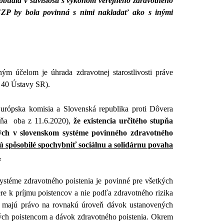
obudla v súvislosti s výkonom verejného zdravotného
a EZP by bola povinná s nimi nakladať ako s inými
ným účelom je úhrada zdravotnej starostlivosti práve
u 40 Ústavy SR).
urópska komisia a Slovenská republika proti Dôvera
vňa
oba z 11.6.2020
),
že existencia určitého stupňa
ných v slovenskom systéme povinného zdravotného
ú spôsobilé spochybniť sociálnu a solidárnu povaha
.
stéme zdravotného poistenia je povinné pre všetkých
 k príjmu poistencov a nie podľa zdravotného rizika
y majú právo na rovnakú úroveň dávok ustanovených
ných poistencom a dávok zdravotného poistenia. Okrem