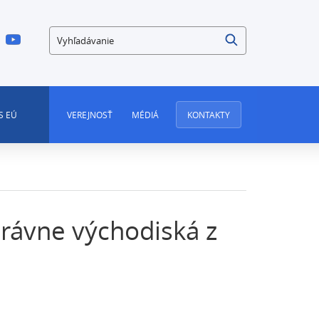
Vyhľadávanie
S EÚ
VEREJNOSŤ
MÉDIÁ
KONTAKTY
právne východiská z