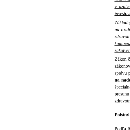
v uzatv
investov
Základn
na rozd
zdravot
kompenzo
zakotven
Zákon č
zákonov
správu 
na nado
špeciáln
presunu
zdravot
Poistný
Podľa §