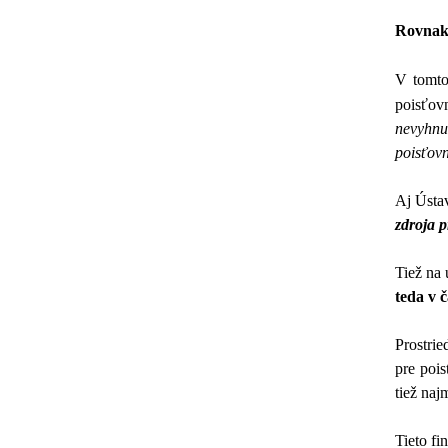
Rovnak
V tomto 
poisťov
nevyhnu
poisťov
Aj Ústa
zdroja p
Tiež na 
teda v č
Prostri
pre poi
tiež naj
Tieto fi