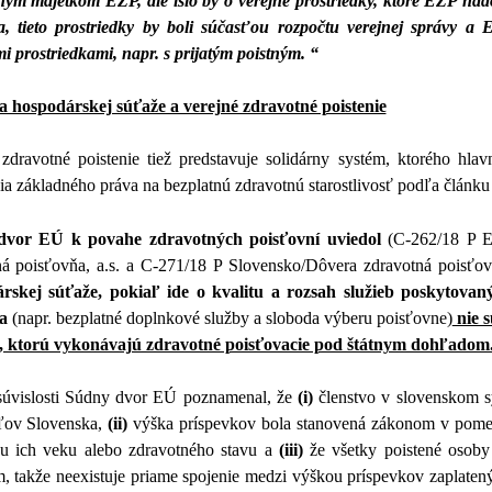
ým majetkom EZP, ale išlo by o verejné prostriedky, ktoré EZP nad
ia, tieto prostriedky by boli súčasťou rozpočtu verejnej správy 
i prostriedkami, napr. s prijatým poistným. “
 hospodárskej súťaže a verejné zdravotné poistenie
zdravotné poistenie tiež predstavuje solidárny systém, ktorého hlav
cia základného práva na bezplatnú zdravotnú starostlivosť podľa článk
dvor EÚ k povahe zdravotných poisťovní uviedol
(
C-262/18 P E
ná poisťovňa, a.s. a C-271/18 P Slovensko/Dôvera zdravotná poisťo
rskej súťaže, pokiaľ ide o kvalitu a rozsah služieb poskytova
a
(napr. bezplatné doplnkové služby a sloboda výberu poisťovne
)
nie s
i, ktorú vykonávajú zdravotné poisťovacie pod štátnym dohľadom
 súvislosti Súdny dvor EÚ poznamenal, že
(i)
členstvo v slovenskom sy
ľov Slovenska,
(ii)
výška príspevkov bola stanovená zákonom v pomere
u ich veku alebo zdravotného stavu a
(iii)
že všetky poistené osob
, takže neexistuje priame spojenie medzi výškou príspevkov zaplate