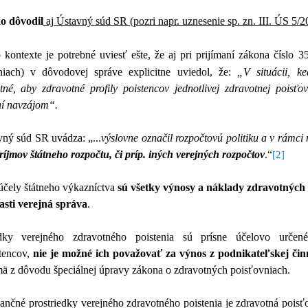
o
dôvodil
aj Ústavný súd SR (pozri napr. uznesenie sp. zn. III. ÚS 5/
kontexte je potrebné uviesť ešte, že aj pri prijímaní zákona číslo 
niach) v dôvodovej správe explicitne uviedol, že:
„V situácii, k
tné, aby zdravotné profily poistencov jednotlivej zdravotnej poisť
ní navzájom“.
vný súd SR uvádza: „...
výslovne označil rozpočtovú politiku a v rámci
ríjmov štátneho rozpočtu, či príp. iných verejných rozpočtov
.“
[2]
účely štátneho výkazníctva
sú všetky výnosy a náklady zdravotných
asti verejná správa
.
edky verejného zdravotného poistenia sú prísne účelovo určené/
stencov,
nie je možné ich považovať za výnos z podnikateľskej čin
mä z dôvodu špeciálnej úpravy zákona o zdravotných poisťovniach.
nančné prostriedky verejného zdravotného poistenia je zdravotná pois