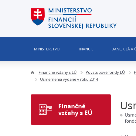
MINISTERSTVO
FINANCIE
DANE, CLÁ A
Finančné vzťahy s EÚ
Povstupové fondy EÚ
P
Usmernenia vydané v roku 2014
Us
Finančné
vzťahy s EÚ
Usmer
fond