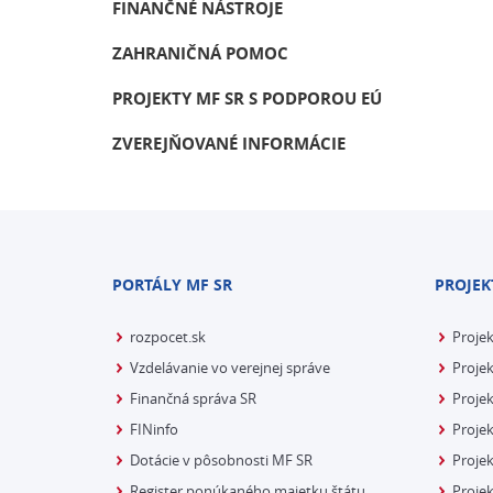
FINANČNÉ NÁSTROJE
ZAHRANIČNÁ POMOC
PROJEKTY MF SR S PODPOROU EÚ
ZVEREJŇOVANÉ INFORMÁCIE
PORTÁLY MF SR
PROJEK
rozpocet.sk
Proje
Vzdelávanie vo verejnej správe
Projek
Finančná správa SR
Projek
FINinfo
Projek
Dotácie v pôsobnosti MF SR
Proje
Register ponúkaného majetku štátu
Projek