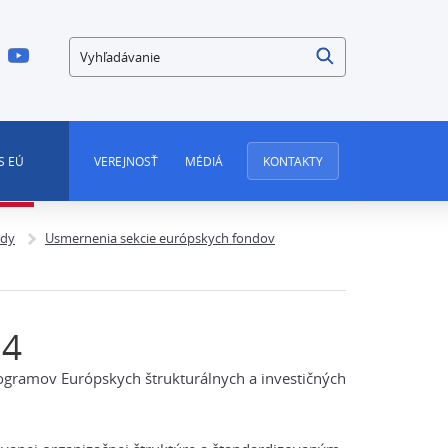
Vyhľadávanie
S EÚ
VEREJNOSŤ
MÉDIÁ
KONTAKTY
ndy
Usmernenia sekcie európskych fondov
14
ogramov Európskych štrukturálnych a investičných