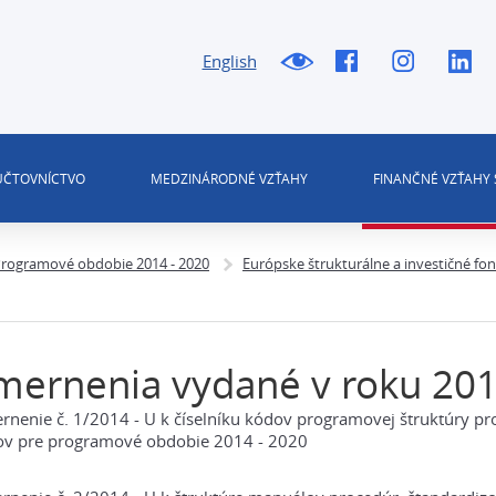
English
 ÚČTOVNÍCTVO
MEDZINÁRODNÉ VZŤAHY
FINANČNÉ VZŤAHY 
rogramové obdobie 2014 - 2020
Európske štrukturálne a investičné fo
mernenia vydané v roku 20
nenie č. 1/2014 - U k číselníku kódov programovej štruktúry pr
ov pre programové obdobie 2014 - 2020