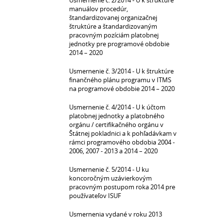
Usmernenie č. 2/2014 - U k štruktúre
manuálov procedúr,
štandardizovanej organizačnej
štruktúre a štandardizovaným
pracovným pozíciám platobnej
jednotky pre programové obdobie
2014 – 2020
Usmernenie č. 3/2014 - U k štruktúre
finančného plánu programu v ITMS
na programové obdobie 2014 – 2020
Usmernenie č. 4/2014 - U k účtom
platobnej jednotky a platobného
orgánu / certifikačného orgánu v
Štátnej pokladnici a k pohľadávkam v
rámci programového obdobia 2004 -
2006, 2007 - 2013 a 2014 – 2020
Usmernenie č. 5/2014 - U ku
koncoročným uzávierkovým
pracovným postupom roka 2014 pre
používateľov ISUF
Usmernenia vydané v roku 2013