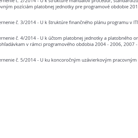
nenie č. 2/2014 - U k štruktúre manuálov procedúr, štandardizo
ovným pozíciám platobnej jednotky pre programové obdobie 201
nenie č. 3/2014 - U k štruktúre finančného plánu programu v 
nenie č. 4/2014 - U k účtom platobnej jednotky a platobného org
pohľadávkam v rámci programového obdobia 2004 - 2006, 2007 -
rnenie č. 5/2014 - U ku koncoročným uzávierkovým pracovným 