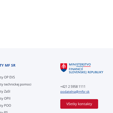
TY MF SR
kty OP EVS
ty technickej pomoci
+421 2 5958 1111
ty ZaSI
podatelna@mfsr.sk
ty OPII
Všetky kontakty
kty POO
ty PS