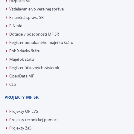
rozpocet.sk
Vzdelávanie vo verejnej správe
Finančná správa SR
FINinfo
Dotácie v pôsobnosti MF SR
Register ponúkaného majetku štátu
Pohľadávky štátu
Majetok štátu
Register účtovných závierok
OpenData MF
CES
PROJEKTY MF SR
Projekty OP EVS
Projekty technickej pomoci
Projekty ZaSI