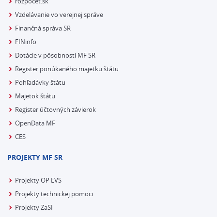
rozpocet.sk
Vzdelávanie vo verejnej správe
Finančná správa SR
FINinfo
Dotácie v pôsobnosti MF SR
Register ponúkaného majetku štátu
Pohľadávky štátu
Majetok štátu
Register účtovných závierok
OpenData MF
CES
PROJEKTY MF SR
Projekty OP EVS
Projekty technickej pomoci
Projekty ZaSI