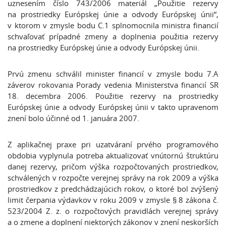
uznesením číslo 743/2006 materiál „Použitie rezervy
na prostriedky Európskej únie a odvody Európskej únii“,
v ktorom v zmysle bodu C.1 splnomocnila ministra financií
schvaľovať prípadné zmeny a doplnenia použitia rezervy
na prostriedky Európskej únie a odvody Európskej únii.
Prvú zmenu schválil minister financií v zmysle bodu 7.A
záverov rokovania Porady vedenia Ministerstva financií SR
18. decembra 2006. Použitie rezervy na prostriedky
Európskej únie a odvody Európskej únii v takto upravenom
znení bolo účinné od 1. januára 2007.
Z aplikačnej praxe pri uzatváraní prvého programového
obdobia vyplynula potreba aktualizovať vnútornú štruktúru
danej rezervy, pričom výška rozpočtovaných prostriedkov,
schválených v rozpočte verejnej správy na rok 2009 a výška
prostriedkov z predchádzajúcich rokov, o ktoré bol zvýšený
limit čerpania výdavkov v roku 2009 v zmysle § 8 zákona č.
523/2004 Z. z. o rozpočtových pravidlách verejnej správy
a o zmene a doplnení niektorých zákonov v znení neskorších