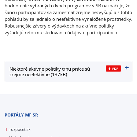
hodnotenie vybraných dvoch programov v SR naznačuje, že
šancu participantov sa zamestnať zrejme nezvyšujú a z tohto
pohľadu by sa jednalo o neefektívne vynaložené prostriedky.
Robustnejšie závery o výdavkoch na aktívne politiky
vyžadujú reformu sledovania údajov o participantoch.
Niektoré aktívne politiky trhu práce sú
zrejme neefektívne (137kB)
PORTÁLY MF SR
rozpocet.sk