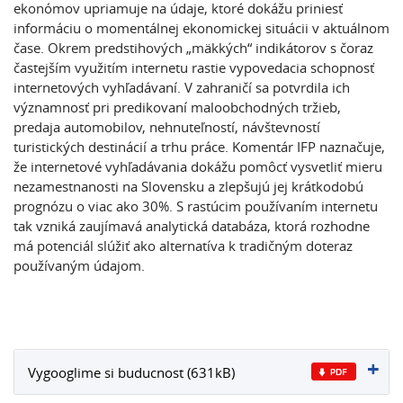
ekonómov upriamuje na údaje, ktoré dokážu priniesť
informáciu o momentálnej ekonomickej situácii v aktuálnom
čase. Okrem predstihových „mäkkých“ indikátorov s čoraz
častejším využitím internetu rastie vypovedacia schopnosť
internetových vyhľadávaní. V zahraničí sa potvrdila ich
významnosť pri predikovaní maloobchodných tržieb,
predaja automobilov, nehnuteľností, návštevností
turistických destinácií a trhu práce. Komentár IFP naznačuje,
že internetové vyhľadávania dokážu pomôcť vysvetliť mieru
nezamestnanosti na Slovensku a zlepšujú jej krátkodobú
prognózu o viac ako 30%. S rastúcim používaním internetu
tak vzniká zaujímavá analytická databáza, ktorá rozhodne
má potenciál slúžiť ako alternatíva k tradičným doteraz
používaným údajom.
Vygooglime si buducnost (631kB)