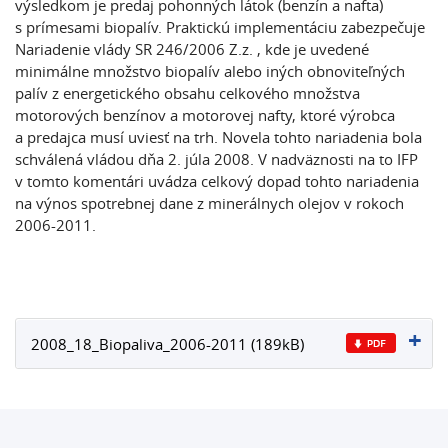
výsledkom je predaj pohonných látok (benzín a nafta)
s prímesami biopalív. Praktickú implementáciu zabezpečuje
Nariadenie vlády SR 246/2006 Z.z. , kde je uvedené
minimálne množstvo biopalív alebo iných obnoviteľných
palív z energetického obsahu celkového množstva
motorových benzínov a motorovej nafty, ktoré výrobca
a predajca musí uviesť na trh. Novela tohto nariadenia bola
schválená vládou dňa 2. júla 2008. V nadväznosti na to IFP
v tomto komentári uvádza celkový dopad tohto nariadenia
na výnos spotrebnej dane z minerálnych olejov v rokoch
2006-2011.
2008_18_Biopaliva_2006-2011 (189kB)