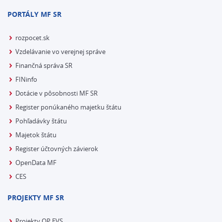
PORTÁLY MF SR
rozpocet.sk
Vzdelávanie vo verejnej správe
Finančná správa SR
FINinfo
Dotácie v pôsobnosti MF SR
Register ponúkaného majetku štátu
Pohľadávky štátu
Majetok štátu
Register účtovných závierok
OpenData MF
CES
PROJEKTY MF SR
Projekty OP EVS