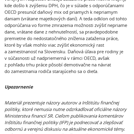
kde došlo k zvýšeniu DPH, čo je v súlade s odporúčaniami
OECD presunúť daňový mix od priamych k nepriamym
daniam (vrátane majetkových daní). A teda odklon od tohto
odporúčania vo forme zmrazenia možnosti zvýšiť nepriame
dane, vrátane dane z nehnuteľností, sa pravdepodobne
premietne do nedostatočného zníženia zaťaženia práce,
ktoré by však mohlo viac zvýšiť ekonomický rast
a zamestnanosť na Slovensku. Daňová úľava pre rodiny je
v súčasnosti už nadpriemerná v rámci OECD, avšak
z pohľadu trhu práce pôsobí demotivačne na návrat
do zamestnania rodiča starajúceho sa o dieťa.
Upozornenie
Materiál prezentuje názory autorov a Inštitútu finančnej
politiky, ktoré nemusia nutne odzrkadľovať oficiálne názory
Ministerstva financií SR. Cieľom publikovania komentárov
Inštitútu finančnej politiky (IFP) je podnecovať a zlepšovať
odbornú a verejnú diskusiu na aktuálne ekonomické témy.