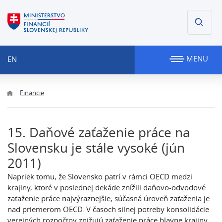
MENU
EN
Financie
15. Daňové zaťaženie práce na
Slovensku je stále vysoké (jún
2011)
Napriek tomu, že Slovensko patrí v rámci OECD medzi
krajiny, ktoré v poslednej dekáde znížili daňovo-odvodové
zaťaženie práce najvýraznejšie, súčasná úroveň zaťaženia je
nad priemerom OECD. V časoch silnej potreby konsolidácie
verejných rozpočtov znižujú zaťaženie práce hlavne krajiny,