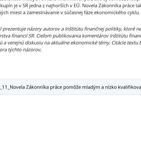
skupín je v SR jedna z najhorších v EÚ. Novela Zákonníka práce tak 
ých miest a zamestnávanie v súčasnej fáze ekonomického cyklu. N
l prezentuje názory autorov a Inštitútu finančnej politiky, ktoré 
rstva financií SR. Cieľom publikovania komentárov Inštitútu finanč
 a verejnú diskusiu na aktuálne ekonomické témy. Citácie textu b
ora týchto názorov.
_11_Novela Zákonníka práce pomôže mladým a nízko kvalifikov