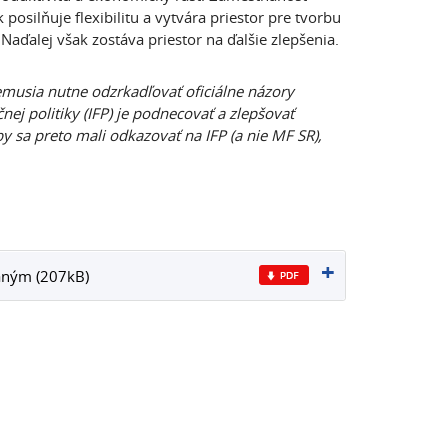
posilňuje flexibilitu a vytvára priestor pre tvorbu
aďalej však zostáva priestor na ďalšie zlepšenia.
nemusia nutne odzrkadľovať oficiálne názory
nej politiky (IFP) je podnecovať a zlepšovať
y sa preto mali odkazovať na IFP (a nie MF SR),
aným (207kB)