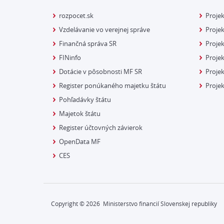
rozpocet.sk
Proje
Vzdelávanie vo verejnej správe
Projek
Finančná správa SR
Projek
FINinfo
Projek
Dotácie v pôsobnosti MF SR
Proje
Register ponúkaného majetku štátu
Projek
Pohľadávky štátu
Majetok štátu
Register účtovných závierok
OpenData MF
CES
Copyright ©
2026
Ministerstvo financií Slovenskej republiky