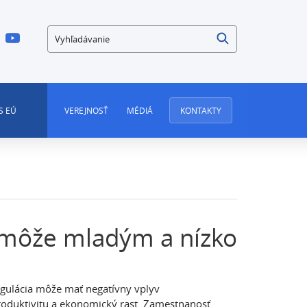
Vyhľadávanie
S EÚ
VEREJNOSŤ
MÉDIÁ
KONTAKTY
omôže mladým a nízko
 regulácia môže mať negatívny vplyv
roduktivitu a ekonomický rast. Zamestnanosť