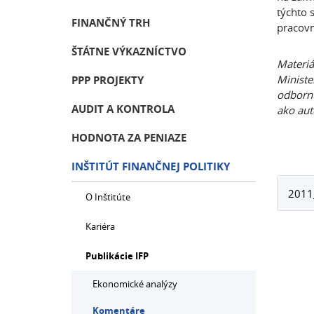
týchto 
FINANČNÝ TRH
pracovn
ŠTÁTNE VÝKAZNÍCTVO
Materiá
Ministe
PPP PROJEKTY
odbornú
AUDIT A KONTROLA
ako aut
HODNOTA ZA PENIAZE
INŠTITÚT FINANČNEJ POLITIKY
2011
O Inštitúte
Kariéra
Publikácie IFP
Ekonomické analýzy
Komentáre