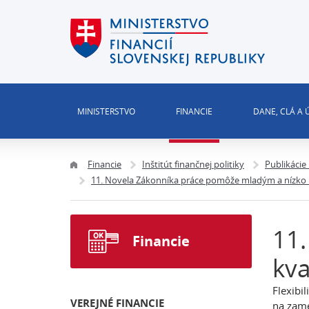
MINISTERSTVO
FINANCIE
DANE, CLÁ A
Financie
Inštitút finančnej politiky
Publikácie
11. Novela Zákonníka práce pomôže mladým a nízko 
11.
Financie
kva
Flexibi
VEREJNÉ FINANCIE
na zame