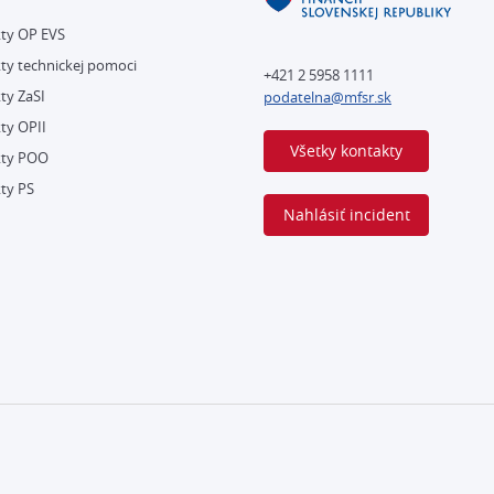
kty OP EVS
ty technickej pomoci
+421 2 5958 1111
ty ZaSI
podatelna@mfsr.sk
ty OPII
Všetky kontakty
kty POO
ty PS
Nahlásiť incident