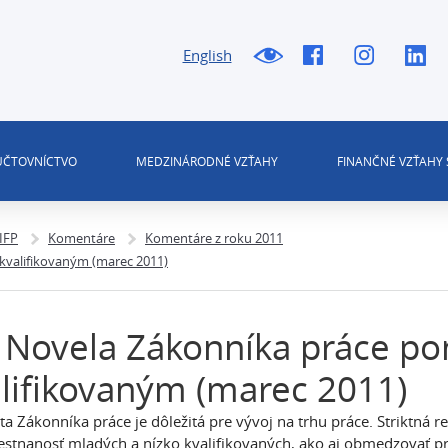
English
 ÚČTOVNÍCTVO
MEDZINÁRODNÉ VZŤAHY
FINANČNÉ VZŤAHY 
 IFP
Komentáre
Komentáre z roku 2011
kvalifikovaným (marec 2011)
 Novela Zákonníka práce p
lifikovaným (marec 2011)
lita Zákonníka práce je dôležitá pre vývoj na trhu práce. Striktná
stnanosť mladých a nízko kvalifikovaných, ako aj obmedzovať p