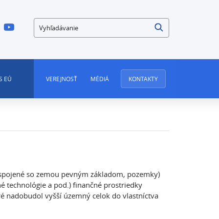
Vyhľadávanie
S EÚ
VEREJNOSŤ
MÉDIÁ
KONTAKTY
e spojené so zemou pevným základom, pozemky)
é technológie a pod.) finančné prostriedky
ré nadobudol vyšší územný celok do vlastníctva