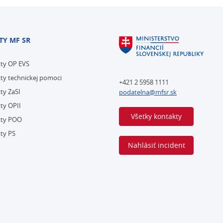
TY MF SR
kty OP EVS
ty technickej pomoci
+421 2 5958 1111
ty ZaSI
podatelna@mfsr.sk
ty OPII
Všetky kontakty
kty POO
ty PS
Nahlásiť incident