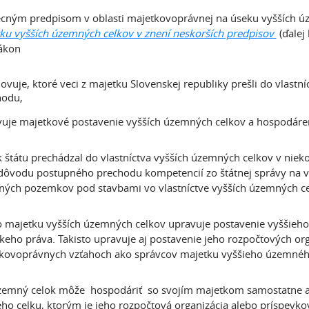
ným predpisom v oblasti majetkovoprávnej na úseku vyšších ú
ku vyšších územných celkov v znení neskorších predpisov
(ďalej
ákon
ovuje, ktoré veci z majetku Slovenskej republiky prešli do vlast
hodu,
uje majetkové postavenie vyšších územných celkov a hospodáre
 štátu prechádzal do vlastníctva vyšších územných celkov v niek
 dôvodu postupného prechodu kompetencií zo štátnej správy na v
ných pozemkov pod stavbami vo vlastníctve vyšších územných c
 majetku vyšších územných celkov upravuje postavenie vyššieh
ckeho práva. Takisto upravuje aj postavenie jeho rozpočtových org
kovoprávnych vzťahoch ako správcov majetku vyššieho územnéh
zemný celok môže hospodáriť so svojím majetkom samostatne a
o celku, ktorým je jeho rozpočtová organizácia alebo príspevk