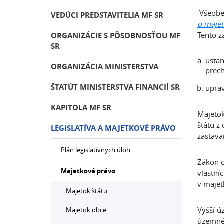
Všeobec
VEDÚCI PREDSTAVITELIA MF SR
o majet
Tento z
ORGANIZÁCIE S PÔSOBNOSŤOU MF
SR
ustan
ORGANIZÁCIA MINISTERSTVA
prec
ŠTATÚT MINISTERSTVA FINANCIÍ SR
uprav
KAPITOLA MF SR
Majetok
štátu z
LEGISLATÍVA A MAJETKOVÉ PRÁVO
zastava
Plán legislatívnych úloh
Zákon o
Majetkové právo
vlastní
v majet
Majetok štátu
Vyšší ú
Majetok obce
územnéh