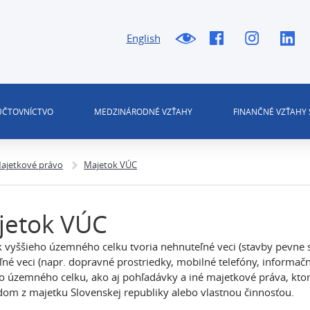
English
 ÚČTOVNÍCTVO
MEDZINÁRODNÉ VZŤAHY
FINANČNÉ VZŤAHY 
ajetkové právo
Majetok VÚC
jetok VÚC
 vyššieho územného celku tvoria nehnuteľné veci (stavby pevn
ľné veci (napr. dopravné prostriedky, mobilné telefóny, informačn
o územného celku, ako aj pohľadávky a iné majetkové práva, kto
om z majetku Slovenskej republiky alebo vlastnou činnosťou.