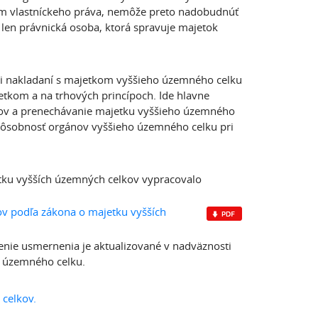
m vlastníckeho práva, nemôže preto nadobudnúť
len právnická osoba, ktorá spravuje majetok
ri nakladaní s majetkom vyššieho územného celku
etkom a na trhových princípoch. Ide hlavne
tov a prenechávanie majetku vyššieho územného
pôsobnosť orgánov vyššieho územného celku pri
etku vyšších územných celkov vypracovalo
v podľa zákona o majetku vyšších
nie usmernenia je aktualizované v nadväznosti
o územného celku.
celkov.