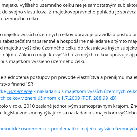
 majetku vyššieho územného celku nie je samostatným subjekto
 do svojho vlastníctva. Z majetkovoprávneho pohľadu je správca 
o územného celku.
 majetku vyšších územných celkov upravuje pravidlá a postup p
m zabezpečiť transparentné a hospodárne nakladanie s týmto maj
d majetku vyššieho územného celku do vlastníctva iných subjek
o nájmu. Zákon o majetku vyšších územných celkov upravuje aj 
ní s majetkom vyššieho územného celku.
e zjednotenia postupov pri prevode vlastníctva a prenájmu maj
rstvo financií SR
cké
usmernenie
k nakladaniu s majetkom vyšších územných celko
h celkov v znení účinnom k 1.7.2009 (PDF, 288.99 kB)
 bolo v roku 2010 zaslané jednotlivým samosprávnym krajom. Zne
ie legislatívne zmeny týkajúce sa nakladania s majetkom vyššieh
metodické usmernenia k problematike majetku vyšších územných 