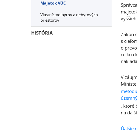
Majetok VÚC
Správca
majetok
Vlastníctvo bytov a nebytových
vyššieh
priestorov
HISTÓRIA
Zákon o
s cieľo
o prevo
celku d
naklada
V záujm
Ministe
metodi
územnýc
, ktoré
na ďalš
Ďalšie 