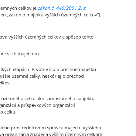
zemných celkov je
zákon č. 446/2001 Z. z.
 len „zákon o majetku vyšších územných celkov“).
níctva vyšších územných celkov a spôsob tohto
nie s ich majetkom.
oľkých etapách. Prvotne šlo o prechod majetku
yššie územné celky, neskôr aj o prechod
elkov.
o územného celku ako samostatného subjektu
anizácií a príspevkových organizácií
o celku.
lebo prostredníctvom správcu majetku vyššieho
ová organizácia zriadená vyšším územným celkom.