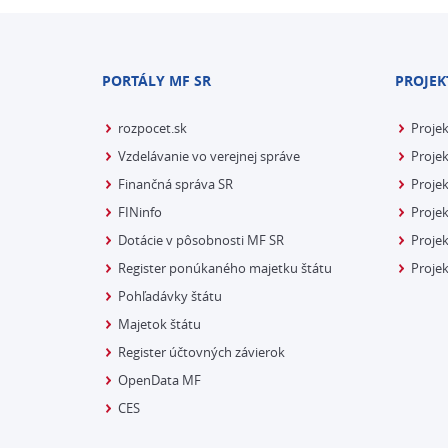
PORTÁLY MF SR
PROJEK
rozpocet.sk
Proje
Vzdelávanie vo verejnej správe
Projek
Finančná správa SR
Projek
FINinfo
Projek
Dotácie v pôsobnosti MF SR
Proje
Register ponúkaného majetku štátu
Projek
Pohľadávky štátu
Majetok štátu
Register účtovných závierok
OpenData MF
CES