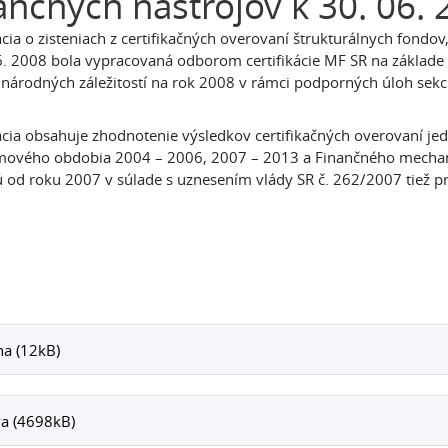
ančných nástrojov k 30. 06.
cia o zisteniach z certifikačných overovaní štrukturálnych fondo
6. 2008 bola vypracovaná odborom certifikácie MF SR na základe 
národných záležitostí na rok 2008 v rámci podporných úloh sekc
cia obsahuje zhodnotenie výsledkov certifikačných overovaní je
mového obdobia 2004 – 2006, 2007 – 2013 a Finančného mecha
ú od roku 2007 v súlade s uznesením vlády SR č. 262/2007 tiež p
ha (12kB)
a (4698kB)