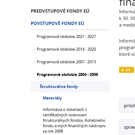
fin
PREDVSTUPOVÉ FONDY EÚ
Informá
k 30. 0
POVSTUPOVÉ FONDY EÚ
a medzi
Programové obdobie 2021 - 2027
Informá
progra
Programové obdobie 2014 - 2020
ktoré s
Programové obdobie 2007 - 2013
Programové obdobie 2004 - 2006
Štrukturálne fondy
Materiály
prilo
Informácia o zisteniach z
certifikačných overovaní
štrukturálnych fondov, Kohézneho
fondu a iných finančných nástrojov
sprav
za rok 2008