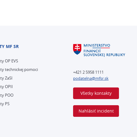
TY MF SR
kty OP EVS
ty technickej pomoci
+421 2 5958 1111
ty ZaSI
podatelna@mfsr.sk
ty OPII
Všetky kontakty
kty POO
ty PS
Nahlásiť incident