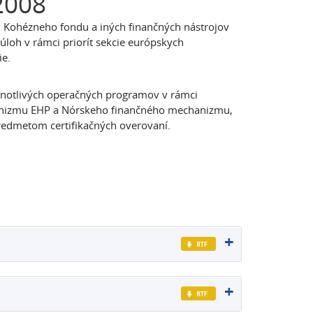
 2008
v, Kohézneho fondu a iných finančných nástrojov
úloh v rámci priorít sekcie európskych
ie.
dnotlivých operačných programov v rámci
nizmu EHP a Nórskeho finančného mechanizmu,
redmetom certifikačných overovaní.