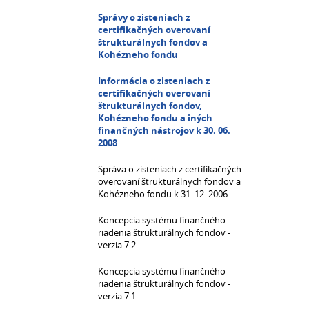
Správy o zisteniach z
certifikačných overovaní
štrukturálnych fondov a
Kohézneho fondu
Informácia o zisteniach z
certifikačných overovaní
štrukturálnych fondov,
Kohézneho fondu a iných
finančných nástrojov k 30. 06.
2008
Správa o zisteniach z certifikačných
overovaní štrukturálnych fondov a
Kohézneho fondu k 31. 12. 2006
Koncepcia systému finančného
riadenia štrukturálnych fondov -
verzia 7.2
Koncepcia systému finančného
riadenia štrukturálnych fondov -
verzia 7.1