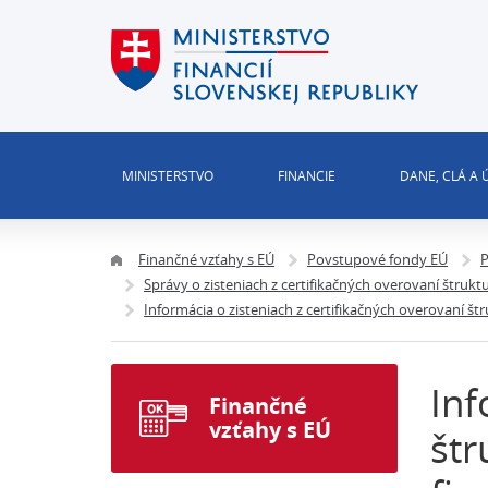
MINISTERSTVO
FINANCIE
DANE, CLÁ A
Finančné vzťahy s EÚ
Povstupové fondy EÚ
P
Správy o zisteniach z certifikačných overovaní štru
Informácia o zisteniach z certifikačných overovaní š
Inf
Finančné
vzťahy s EÚ
štr