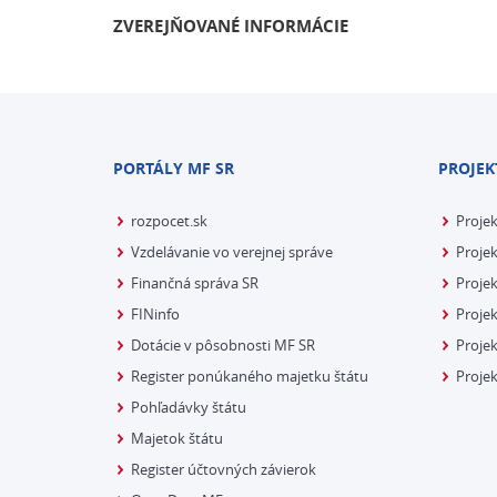
ZVEREJŇOVANÉ INFORMÁCIE
PORTÁLY MF SR
PROJEK
rozpocet.sk
Proje
Vzdelávanie vo verejnej správe
Projek
Finančná správa SR
Projek
FINinfo
Projek
Dotácie v pôsobnosti MF SR
Proje
Register ponúkaného majetku štátu
Projek
Pohľadávky štátu
Majetok štátu
Register účtovných závierok