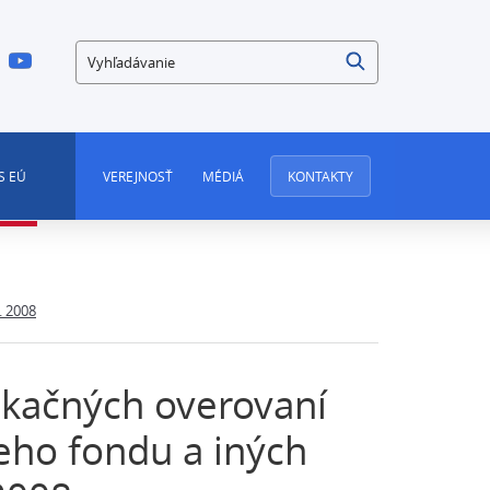
Vyhľadávanie
S EÚ
VEREJNOSŤ
MÉDIÁ
KONTAKTY
. 2008
fikačných overovaní
eho fondu a iných