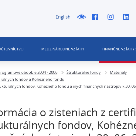
English
 ÚČTOVNÍCTVO
MEDZINÁRODNÉ VZŤAHY
FINANČNÉ VZŤAHY 
rogramové obdobie 2004 - 2006
Štrukturálne fondy
Materiály
kturálnych fondov a Kohézneho fondu
trukturálnych fondov, Kohézneho fondu a iných finančných nástrojov k 30. 06
ormácia o zisteniach z certi
ukturálnych fondov, Kohézn