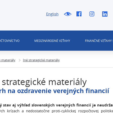
English
 ÚČTOVNÍCTVO
MEDZINÁRODNÉ VZŤAHY
FINANČNÉ VZŤAHY 
é materiály
Iné strategické materiály
 strategické materiály
h na ozdravenie verejných financií
ý stav aj výhľad slovenských verejných financií je neudrža
ých krízach a nedostatočne proti-cyklickej rozpočtovej poli