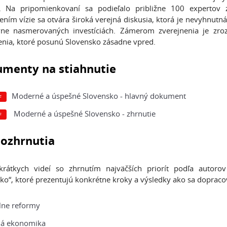
a. Na pripomienkovaní sa podieľalo približne 100 expertov
ením vízie sa otvára široká verejná diskusia, ktorá je nevyhnu
ne nasmerovaných investíciách. Zámerom zverejnenia je zrozu
enia, ktoré posunú Slovensko zásadne vpred.
menty na stiahnutie
Moderné a úspešné Slovensko - hlavný dokument
Moderné a úspešné Slovensko - zhrnutie
ozhrnutia
rátkych videí so zhrnutím najväčších priorít podľa auto
ko“, ktoré prezentujú konkrétne kroky a výsledky ako sa dopra
lne reformy
ná ekonomika