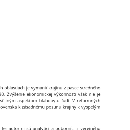
 oblastiach je vymaniť krajinu z pasce stredného
. Zvýšenie ekonomickej výkonnosti však nie je
sť iným aspektom blahobytu ľudí. V reformných
k Slovenska k zásadnému posunu krajiny k vyspelým
Jej autormi sú analytici a odborníci z verejného