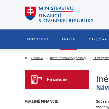
MINISTERSTVO
FINANCIE
DANE, CLÁ A
Financie
Inštitút finančnej politiky
Strategick
Iné
Financie
Návr
VEREJNÉ FINANCIE
Súčasn
zásadn