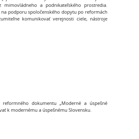
 z mimovládneho a podnikateľského prostredia.
tná na podporu spoločenského dopytu po reformách
miteľne komunikovať verejnosti ciele, nástroje
rov reformného dokumentu „Moderné a úspešné
covať k modernému a úspešnému Slovensku.