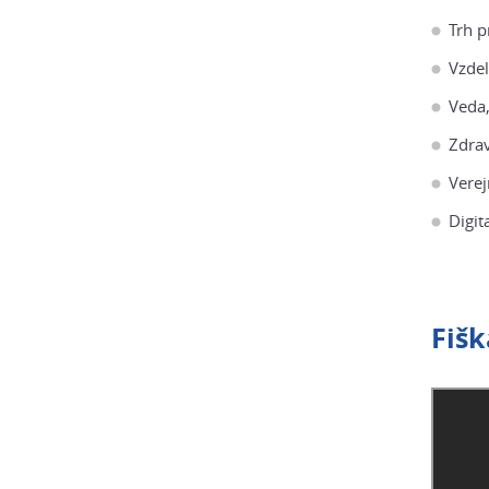
Trh p
Vzdel
Veda,
Zdrav
Verej
Digit
Fišk