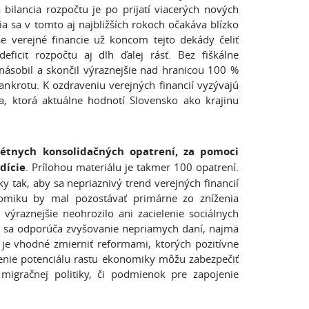
ilancia rozpočtu je po prijatí viacerých nových
a sa v tomto aj najbližších rokoch očakáva blízko
e verejné financie už koncom tejto dekády čeliť
ficit rozpočtu aj dlh ďalej rásť. Bez fiškálne
ásobil a skončil výraznejšie nad hranicou 100 %
ankrotu. K ozdraveniu verejných financií vyzývajú
a, ktorá aktuálne hodnotí Slovensko ako krajinu
rétnych konsolidačných opatrení, za pomoci
dície
. Prílohou materiálu je takmer 100 opatrení.
ky tak, aby sa nepriaznivý trend verejných financií
omiku by mal pozostávať primárne zo zníženia
ýraznejšie neohrozilo ani zacielenie sociálnych
ane sa odporúča zvyšovanie nepriamych daní, najmä
 je vhodné zmierniť reformami, ktorých pozitívne
šenie potenciálu rastu ekonomiky môžu zabezpečiť
migračnej politiky, či podmienok pre zapojenie