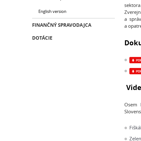
sektor
English version
Zverejn
a správ
FINANČNÝ SPRAVODAJCA
a opatr
DOTÁCIE
Doku
Vide
Osem k
Slovens
Fišká
Zele