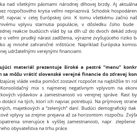
ka nad všetkými pásmami národnej dlhovej brzdy. Aj aktuálna b
 bez rozpočtového krytia veľmi nepriaznivá. Schodok hospodáreni
, najviac v celej Európskej únii. K tomu všetkému začnú naš
nivému vplyvu starnutia populácie, v dôsledku čoho bude de
dnej reakcie budúcich vlád by sa dlh už do dvoch dekád zdvojn
e o veľmi prudký nárast zadlženia, výrazne zvyšujúceho riziko b
ko aj mnohé zahraničné inštitúcie. Napríklad Európska komisi
nej udržateľnými verejnými financiami.
ujúci materiál prezentuje široké a pestré “menu” konk
h sa môžu vrátiť slovenské verejné financie do zdravej kon
zajúcej vláde vedia pomôcť zostaviť rozpočet na najbližšie tri ro
l. Konsolidačný mix s najmenej negatívnym vplyvom na ekon
kových výdavkov a zamestnanosti vo verejnej správe. Rast by v
 dotácií na tých, ktorí ich najviac potrebujú. Na príjmovej str
ných, majetkových a “zelených” daní. Budúci demografický tlak
tové vplyvy sa zrejme prejavia až za horizontom rozpočtu. Zvý
patrenia smerujúce k vyššej zamestnanosti, napr. zlepšenie 
neho obyvateľstva na trhu práce.