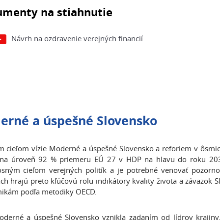
menty na stiahnutie
Návrh na ozdravenie verejných financií
erné a úspešné Slovensko
 cieľom vízie Moderné a úspešné Slovensko a reforiem v ôsmich
 na úroveň 92 % priemeru EÚ 27 v HDP na hlavu do roku 2030
sným cieľom verejných politík a je potrebné venovať pozorno
ach hrajú preto kľúčovú rolu indikátory kvality života a záväzo
ikám podľa metodiky OECD.
oderné a úspešné Slovensko vznikla zadaním od lídrov krajiny. 