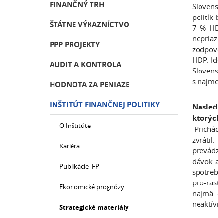
FINANČNÝ TRH
Slovens
politík
ŠTÁTNE VÝKAZNÍCTVO
7 % HDP
nepriaz
PPP PROJEKTY
zodpove
HDP. Id
AUDIT A KONTROLA
Slovens
s najme
HODNOTA ZA PENIAZE
INŠTITÚT FINANČNEJ POLITIKY
Nasled
ktorýc
O Inštitúte
Prichád
zvráti
Kariéra
prevádz
dávok a
Publikácie IFP
spotreb
pro-ras
Ekonomické prognózy
najmä o
neaktív
Strategické materiály