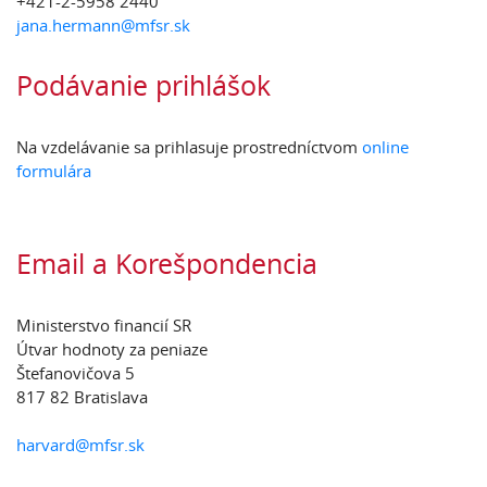
+421-2-5958 2440
jana.hermann@mfsr.sk
Podávanie prihlášok
Na vzdelávanie sa prihlasuje prostredníctvom
online
formulára
Email a Korešpondencia
Ministerstvo financií SR
Útvar hodnoty za peniaze
Štefanovičova 5
817 82 Bratislava
harvard@mfsr.sk