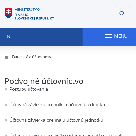
MENU
EN
Dane, clá a účtovníctvo
Podvojné účtovníctvo
Postupy účtovania
Účtovná závierka pre mikro účtovnú jednotku
Účtovná závierka pre malú účtovnú jednotku
Účtovná závierka pre veľkú účtovnú jednotku a subjekt