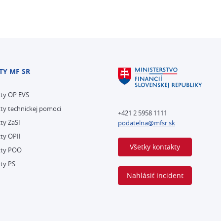
TY MF SR
kty OP EVS
ty technickej pomoci
+421 2 5958 1111
ty ZaSI
podatelna@mfsr.sk
ty OPII
Všetky kontakty
kty POO
ty PS
Nahlásiť incident