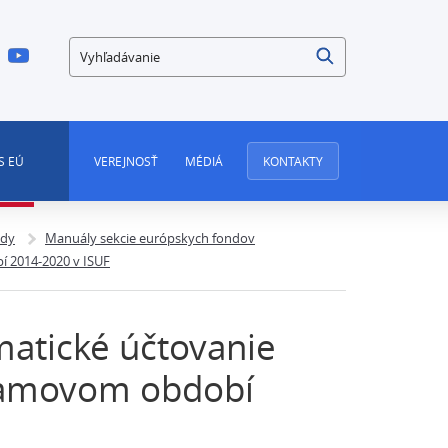
Vyhľadávanie
S EÚ
VEREJNOSŤ
MÉDIÁ
KONTAKTY
ndy
Manuály sekcie európskych fondov
í 2014-2020 v ISUF
matické účtovanie
gramovom období