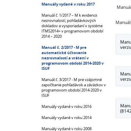
Manuály vydané v roku 2017
Manuál 
Manuál č. 1/2017 – M k evidencii
nezrovnalostí, pohľadávkových
Manuál,
dokladov a vysporiadaní v systéme
ITMS2014+ v programovom období
2014 – 2020
Manuá
verzi
Manuál č. 2/2017 - M pre
automatické účtovanie
nezrovnalostí a vrátení v
programovom období 2014-2020 v
ISUF
Manuá
verzi
Manuál č. 3/2017 - M pre vzájomné
započítanie pohľadávok a záväzkov v
programovom období 2014-2020 v
ISUF
Manuá
Manuály vydané v roku 2016
(814
Manuály vydané v roku 2014
Manuály vydané v roku 2008