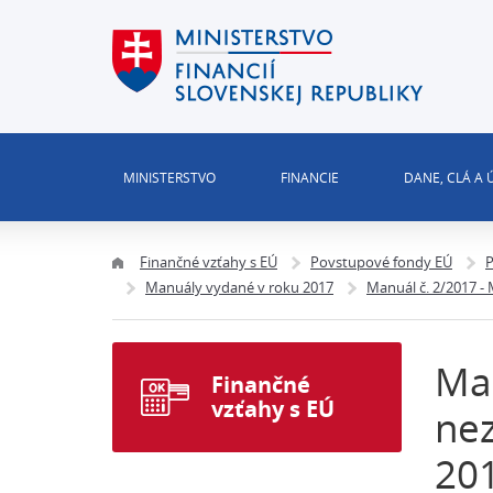
MINISTERSTVO
FINANCIE
DANE, CLÁ A
Finančné vzťahy s EÚ
Povstupové fondy EÚ
P
Manuály vydané v roku 2017
Manuál č. 2/2017 -
Man
Finančné
vzťahy s EÚ
nez
201