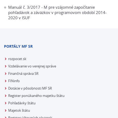
Manuál č. 3/2017 - M pre vzájomné započítanie
pohľadávok a záväzkov v programovom období 2014-
2020 v ISUF
PORTÁLY MF SR
rozpocet.sk
Vzdelávanie vo verejnej správe
Finančná správa SR
FINinfo
Dotácie v pôsobnosti MF SR
Register ponúkaného majetku štátu
Pohľadávky štátu
Majetok štátu
Register účtovných závierok