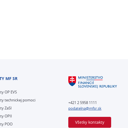
TY MF SR
kty OP EVS
ty technickej pomoci
+421 2 5958 1111
ty ZaSI
podatelna@mfsr.sk
ty OPII
Všetky kontakty
kty POO