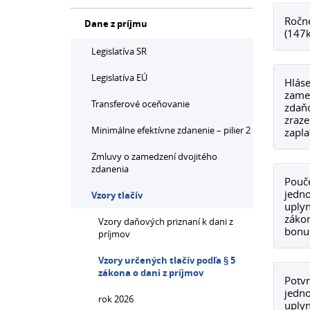
Ročné
Dane z príjmu
(147
Legislatíva SR
Legislatíva EÚ
Hláse
zames
Transferové oceňovanie
zdaň
zraz
Minimálne efektívne zdanenie – pilier 2
zapla
Zmluvy o zamedzení dvojitého
zdanenia
Pouče
jedno
Vzory tlačív
uplyn
záko
Vzory daňových priznaní k dani z
bonus
príjmov
Vzory určených tlačív podľa § 5
zákona o dani z príjmov
Potvr
jedno
rok 2026
uplyn