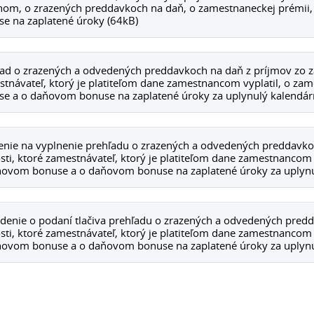
nom, o zrazených preddavkoch na daň, o zamestnaneckej prémi
e na zaplatené úroky (64kB)
ad o zrazených a odvedených preddavkoch na daň z príjmov zo záv
tnávateľ, ktorý je platiteľom dane zamestnancom vyplatil, o za
e a o daňovom bonuse na zaplatené úroky za uplynulý kalendár
nie na vyplnenie prehľadu o zrazených a odvedených preddavkoch
sti, ktoré zamestnávateľ, ktorý je platiteľom dane zamestnancom 
ňovom bonuse a o daňovom bonuse na zaplatené úroky za uplynu
denie o podaní tlačiva prehľadu o zrazených a odvedených predda
sti, ktoré zamestnávateľ, ktorý je platiteľom dane zamestnancom 
ňovom bonuse a o daňovom bonuse na zaplatené úroky za uplynu