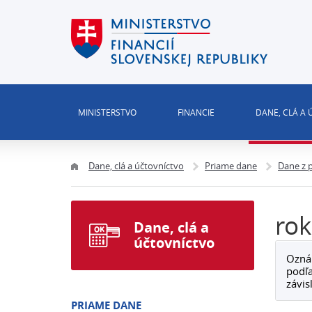
MINISTERSTVO
FINANCIE
DANE, CLÁ A
Dane, clá a účtovníctvo
Priame dane
Dane z 
rok
Dane, clá a
účtovníctvo
Oznám
podľa
závis
PRIAME DANE