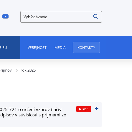
Vyhľadávanie
S EÚ
VEREJNOSŤ
MÉDIÁ
KONTAKTY
príjmov
rok 2025
025-721 o určení vzorov tlačív
dpisov v súvislosti s príjmami zo