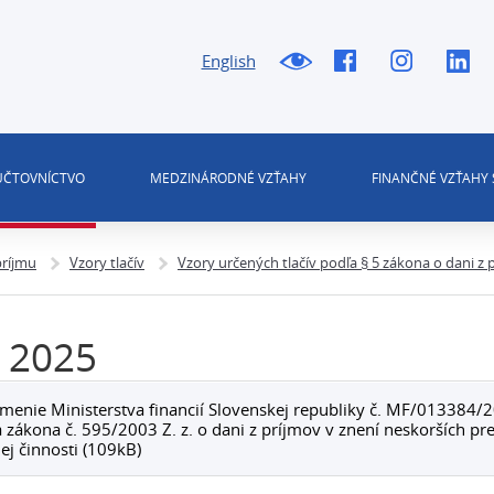
English
 ÚČTOVNÍCTVO
MEDZINÁRODNÉ VZŤAHY
FINANČNÉ VZŤAHY 
príjmu
Vzory tlačív
Vzory určených tlačív podľa § 5 zákona o dani z 
 2025
enie Ministerstva financií Slovenskej republiky č. MF/013384/2
 zákona č. 595/2003 Z. z. o dani z príjmov v znení neskorších pre
lej činnosti (109kB)