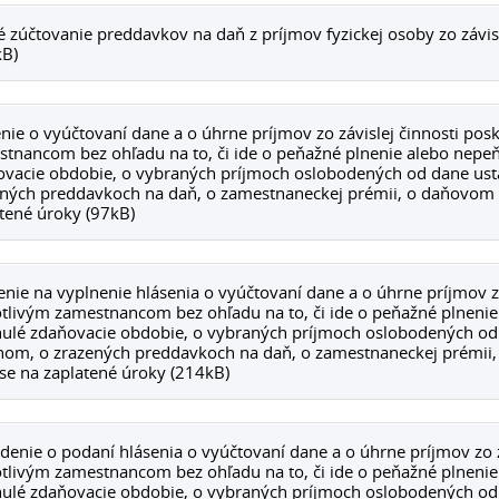
 zúčtovanie preddavkov na daň z príjmov fyzickej osoby zo závis
kB)
nie o vyúčtovaní dane a o úhrne príjmov zo závislej činnosti pos
tnancom bez ohľadu na to, či ide o peňažné plnenie alebo nepeň
ovacie obdobie, o vybraných príjmoch oslobodených od dane us
ených preddavkoch na daň, o zamestnaneckej prémii, o daňovo
tené úroky (97kB)
nie na vyplnenie hlásenia o vyúčtovaní dane a o úhrne príjmov zo
tlivým zamestnancom bez ohľadu na to, či ide o peňažné plnenie
ulé zdaňovacie obdobie, o vybraných príjmoch oslobodených o
nom, o zrazených preddavkoch na daň, o zamestnaneckej prémi
e na zaplatené úroky (214kB)
denie o podaní hlásenia o vyúčtovaní dane a o úhrne príjmov zo z
tlivým zamestnancom bez ohľadu na to, či ide o peňažné plnenie
ulé zdaňovacie obdobie, o vybraných príjmoch oslobodených o