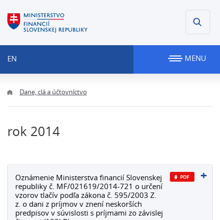
MENU
EN
Dane, clá a účtovníctvo
rok 2014
Oznámenie Ministerstva financií Slovenskej
republiky č. MF/021619/2014-721 o určení
vzorov tlačív podľa zákona č. 595/2003 Z.
z. o dani z príjmov v znení neskorších
predpisov v súvislosti s príjmami zo závislej