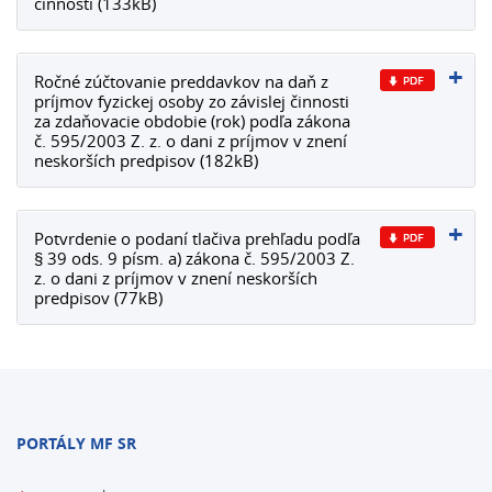
činnosti (133kB)
Ročné zúčtovanie preddavkov na daň z
príjmov fyzickej osoby zo závislej činnosti
za zdaňovacie obdobie (rok) podľa zákona
č. 595/2003 Z. z. o dani z príjmov v znení
neskorších predpisov (182kB)
Potvrdenie o podaní tlačiva prehľadu podľa
§ 39 ods. 9 písm. a) zákona č. 595/2003 Z.
z. o dani z príjmov v znení neskorších
predpisov (77kB)
PORTÁLY MF SR