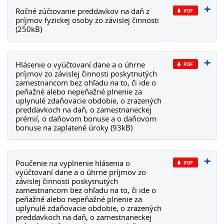
Ročné zúčtovanie preddavkov na daň z
príjmov fyzickej osoby zo závislej činnosti
(250kB)
Hlásenie o vyúčtovaní dane a o úhrne
príjmov zo závislej činnosti poskytnutých
zamestnancom bez ohľadu na to, či ide o
peňažné alebo nepeňažné plnenie za
uplynulé zdaňovacie obdobie, o zrazených
preddavkoch na daň, o zamestnaneckej
prémií, o daňovom bonuse a o daňovom
bonuse na zaplatené úroky (93kB)
Poučenie na vyplnenie hlásenia o
vyúčtovaní dane a o úhrne príjmov zo
závislej činnosti poskytnutých
zamestnancom bez ohľadu na to, či ide o
peňažné alebo nepeňažné plnenie za
uplynulé zdaňovacie obdobie, o zrazených
preddavkoch na daň, o zamestnaneckej