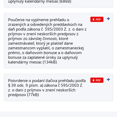
uplynulý kalendárny mesiac (68kB)
Poučenie na vyplnenie prehľadu o
zrazených a odvedených preddavkoch na
daň podľa zákona č. 595/2003 Z. z. o dani z
príjmov v znení neskorších predpisov z
príjmov zo závislej činnosti, ktoré
zamestnávateľ, ktorý je platiteľ dane
zamestnancom vyplatil, o zamestnaneckej
prémii, o daňovom bonuse a o daňovom
bonuse za zaplatené úroky za uplynulý
kalendárny mesiac (134kB)
Potvrdenie o podaní tlačiva prehľadu podľa
§ 39 ods. 9 písm. a) zákona č 595/2003 Z.
z. o dani z príjmov v znení neskorších
predpisov (77kB)