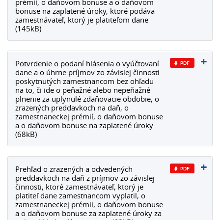
prémií, o daňovom bonuse a o daňovom
bonuse na zaplatené úroky, ktoré podáva
zamestnávateľ, ktorý je platiteľom dane
(145kB)
Potvrdenie o podaní hlásenia o vyúčtovaní
dane a o úhrne príjmov zo závislej činnosti
poskytnutých zamestnancom bez ohľadu
na to, či ide o peňažné alebo nepeňažné
plnenie za uplynulé zdaňovacie obdobie, o
zrazených preddavkoch na daň, o
zamestnaneckej prémií, o daňovom bonuse
a o daňovom bonuse na zaplatené úroky
(68kB)
Prehľad o zrazených a odvedených
preddavkoch na daň z príjmov zo závislej
činnosti, ktoré zamestnávateľ, ktorý je
platiteľ dane zamestnancom vyplatil, o
zamestnaneckej prémii, o daňovom bonuse
a o daňovom bonuse za zaplatené úroky za