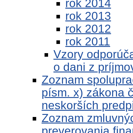
rok 2014
rok 2013
rok 2012
rok 2011
Vzory odporúča
o dani z príjmo
Zoznam spoluprac
písm. x) zákona č
neskorších predp
Zoznam zmluvných
preverovania fin