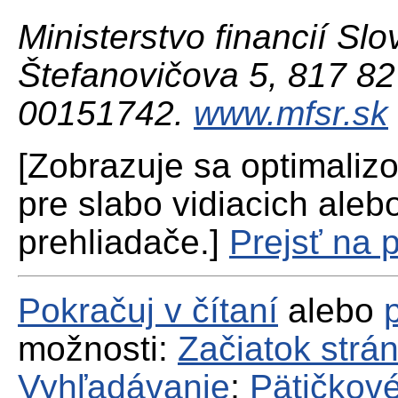
Ministerstvo financií Slo
Štefanovičova 5, 817 82 
00151742.
www.mfsr.sk
[Zobrazuje sa optimaliz
pre slabo vidiacich aleb
prehliadače.]
Prejsť na 
Pokračuj v čítaní
alebo
možnosti:
Začiatok strá
Vyhľadávanie
;
Pätičkové