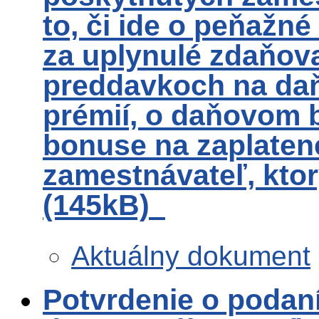
to, či ide o peňažn
za uplynulé zdaňov
preddavkoch na daň
prémií, o daňovom
bonuse na zaplaten
zamestnávateľ, ktor
(145kB)
Aktuálny dokument
Potvrdenie o podaní