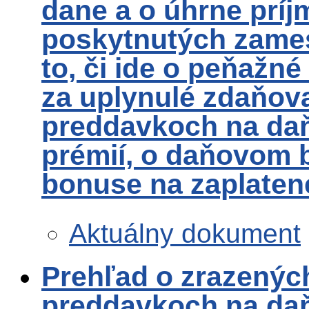
dane a o úhrne príjm
poskytnutých zame
to, či ide o peňažn
za uplynulé zdaňov
preddavkoch na daň
prémií, o daňovom
bonuse na zaplaten
Aktuálny dokument
Prehľad o zrazenýc
preddavkoch na daň 