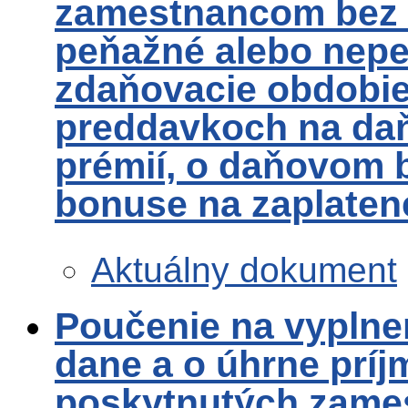
zamestnancom bez o
peňažné alebo nepe
zdaňovacie obdobie
preddavkoch na daň
prémií, o daňovom
bonuse na zaplaten
Aktuálny dokument
Poučenie na vyplnen
dane a o úhrne príjm
poskytnutých zame