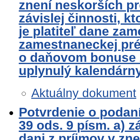
znení neskorších pr
závislej činnosti, k
je platiteľ dane za
zamestnaneckej pré
o daňovom bonuse z
uplynulý kalendárn
Aktuálny dokument
Potvrdenie o podaní
39 ods. 9 písm. a) z
dani z príjmov v zn