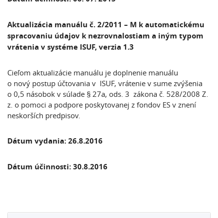
Aktualizácia manuálu č. 2/2011 – M k automatickému
spracovaniu údajov k nezrovnalostiam a iným typom
vrátenia v systéme ISUF
, verzia 1.3
Cieľom aktualizácie manuálu je doplnenie manuálu
o nový postup účtovania v ISUF, vrátenie v sume zvýšenia
o 0,5 násobok v súlade § 27a, ods. 3 zákona č. 528/2008 Z.
z. o pomoci a podpore poskytovanej z fondov ES v znení
neskorších predpisov.
Dátum vydania:
26.8.2016
Dátum účinnosti:
30.8.2016