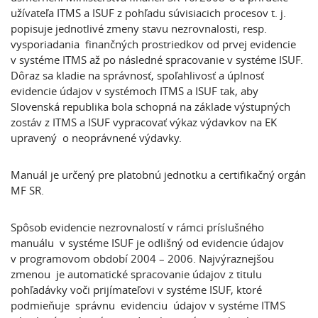
užívateľa ITMS a ISUF z pohľadu súvisiacich procesov t. j.
popisuje jednotlivé zmeny stavu nezrovnalosti, resp.
vysporiadania finančných prostriedkov od prvej evidencie
v systéme ITMS až po následné spracovanie v systéme ISUF.
Dôraz sa kladie na správnosť, spoľahlivosť a úplnosť
evidencie údajov v systémoch ITMS a ISUF tak, aby
Slovenská republika bola schopná na základe výstupných
zostáv z ITMS a ISUF vypracovať výkaz výdavkov na EK
upravený o neoprávnené výdavky.
Manuál je určený pre platobnú jednotku a certifikačný orgán
MF SR.
Spôsob evidencie nezrovnalostí v rámci príslušného
manuálu v systéme ISUF je odlišný od evidencie údajov
v programovom období 2004 – 2006. Najvýraznejšou
zmenou je automatické spracovanie údajov z titulu
pohľadávky voči prijímateľovi v systéme ISUF, ktoré
podmieňuje správnu evidenciu údajov v systéme ITMS