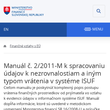
MENU
EN
Finančné vzťahy s EÚ
Manuál č. 2/2011-M k spracovaniu
údajov k nezrovnalostiam a iným
typom vrátenia v systéme ISUF
Cieľom manuálu je poskytnúť komplexný popis postupu
vrátenia finančných prostriedkov od prijímateľa vo vzťahu
k evidencii údajov v informačnom systéme ISUF. Manuál
dopĺňa informácie, ktoré sú uvedené v metodickom
usmernení Ministerstva financií SR 16/2008-U a príručke