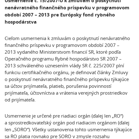
Usmernenie č. 15/2007-U k zmluvám o poskytnutí
nenávratného finančného príspevku
v programovom
období 2007 – 2013 pre Európsky fond rybného
hospodárstva
Cieľom usmernenia k zmluvám o poskytnutí nenávratného
finančného príspevku v programovom období 2007 –
2013 vydaného Ministerstvom financií SR, ktoré podľa
Operačného programu Rybné hospodárstvo SR 2007 –
2013 schváleného uznesením vlády SR č. 225/2007 plní
funkciu certifikačného orgánu, je definovať články Zmluvy
o poskytnutí nenávratného finančného príspevku týkajúce
sa účtov prijímateľa, platieb, porušenia povinností
prijímateľa, účtovníctva a vrátenia verejných prostriedkov
od prijímateľa.
Usmernenie je určené pre riadiaci orgán (ďalej len „RO“)
a sprostredkovateľský orgán pod riadiacim orgánom (ďalej
len „SORO“). Všetky ustanovenia tohto usmernenia týkajúce
sa RO platia rovnako pre SORO v zmysle rozsahu