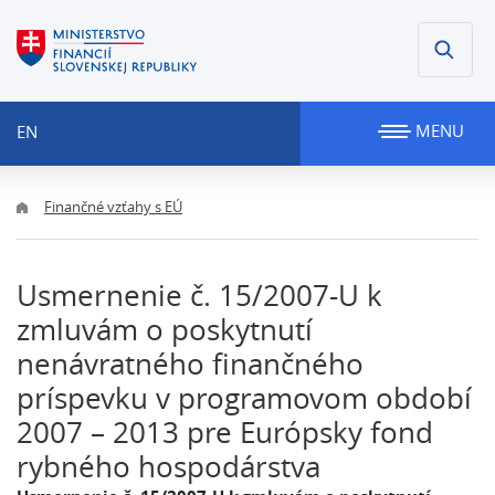
MENU
EN
Finančné vzťahy s EÚ
Usmernenie č. 15/2007-U k
zmluvám o poskytnutí
nenávratného finančného
príspevku v programovom období
2007 – 2013 pre Európsky fond
rybného hospodárstva