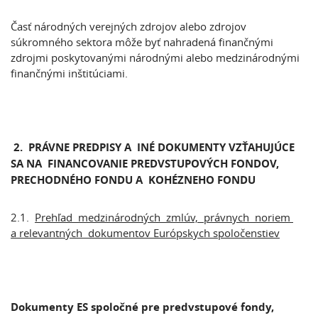
Časť národných verejných zdrojov alebo zdrojov
súkromného sektora môže byť nahradená finančnými
zdrojmi poskytovanými národnými alebo medzinárodnými
finančnými inštitúciami.
2. PRÁVNE PREDPISY A INÉ DOKUMENTY VZŤAHUJÚCE
SA NA FINANCOVANIE PREDVSTUPOVÝCH FONDOV,
PRECHODNÉHO FONDU A KOHÉZNEHO FONDU
2.1.
Prehľad medzinárodných zmlúv, právnych noriem
a relevantných dokumentov Európskych spoločenstiev
Dokumenty ES spoločné pre predvstupové fondy,