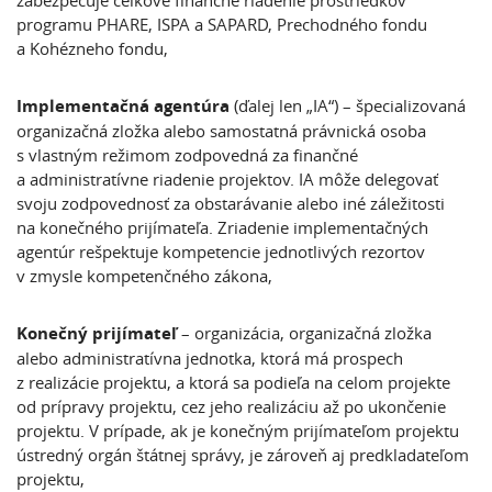
zabezpečuje celkové finančné riadenie prostriedkov
programu PHARE, ISPA a SAPARD, Prechodného fondu
a Kohézneho fondu,
Implementačná agentúra
(ďalej len „IA“) – špecializovaná
organizačná zložka alebo samostatná právnická osoba
s vlastným režimom zodpovedná za finančné
a administratívne riadenie projektov. IA môže delegovať
svoju zodpovednosť za obstarávanie alebo iné záležitosti
na konečného prijímateľa. Zriadenie implementačných
agentúr rešpektuje kompetencie jednotlivých rezortov
v zmysle kompetenčného zákona,
Konečný prijímateľ
– organizácia, organizačná zložka
alebo administratívna jednotka, ktorá má prospech
z realizácie projektu, a ktorá sa podieľa na celom projekte
od prípravy projektu, cez jeho realizáciu až po ukončenie
projektu. V prípade, ak je konečným prijímateľom projektu
ústredný orgán štátnej správy, je zároveň aj predkladateľom
projektu,