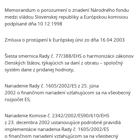
Memorandum o porozumení o zriadení Národného fondu
medzi vládou Slovenskej republiky a Európskou komisiou
podpísané dňa 10.12.1998
Zmluva o pristúpení k Európskej únii zo dňa 16.04.2003
Šiesta smernica Rady č. 77/388/EHS o harmonizácii zákonov
členských štátov, týkajúcich sa daní z obratu – spoločný
systém dane z pridanej hodnoty;
Nariadenie Rady č. 1605/2002/ES z 25. júna
2002 o finančnom nariadení vzťahujúcom sa na všeobecný
rozpočet ES;
Nariadenie Komisie č. 2342/2002/ES90/610/EHS
z 23. decembra 2002 ustanovujúce podrobné pravidlá
implementácie nariadenia Rady č. 1605/2002/ES
o finančnom nariadení vzťahujúcom sa na všeobecný