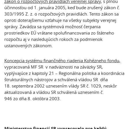
zákon o rozpočtových pravidlách verejnej správy
, s plnou
účinnosťou od 1. januára 2005, keď bude zrušený zákon č.
303/1995 Z. z. o rozpočtových pravidlách. Tento zákon sa
oproti doterajšiemu vzťahuje na všetky subjekty verejnej
správy. Zavádza sa systémová možnosť čerpania
prostriedkov EÚ vrátane spolufinancovania zo štátneho
rozpočtu aj v nasledujúcich rokoch za podmienok
ustanovených zákonom.
Koncepcia systému finančného riadenia Kohézneho fondu,
vypracovaná MF SR v nadväznosti na záväzky SR,
vyplývajúce z kapitoly 21 – Regionálna politika a koordinácia
štrukturálnych nástrojov a schválená vládou SR dňa
18. septembra 2002 uznesením vlády SR č. 1029, neskôr
aktualizovaná a vládou SR schválená uznesením č.
946 zo dňa 8. októbra 2003.
Ministerstvo financií SR vypracovalo pre každý