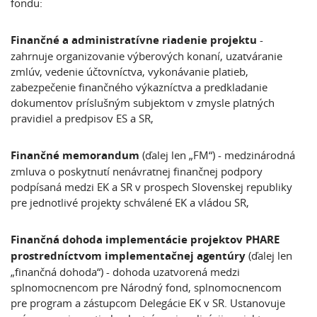
fondu:
Finančné a administratívne riadenie projektu
-
zahrnuje organizovanie výberových konaní, uzatváranie
zmlúv, vedenie účtovníctva, vykonávanie platieb,
zabezpečenie finančného výkazníctva a predkladanie
dokumentov príslušným subjektom v zmysle platných
pravidiel a predpisov ES a SR,
Finančné memorandum
(ďalej len „FM“) - medzinárodná
zmluva o poskytnutí nenávratnej finančnej podpory
podpísaná medzi EK a SR v prospech Slovenskej republiky
pre jednotlivé projekty schválené EK a vládou SR,
Finančná dohoda implementácie projektov PHARE
prostredníctvom implementačnej agentúry
(ďalej len
„finančná dohoda“) - dohoda uzatvorená medzi
splnomocnencom pre Národný fond, splnomocnencom
pre program a zástupcom Delegácie EK v SR. Ustanovuje