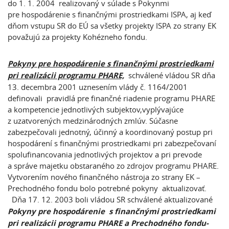
do 1. 1. 2004 realizovaný v súlade s Pokynmi
pre hospodárenie s finančnými prostriedkami ISPA, aj keď
dňom vstupu SR do EÚ sa všetky projekty ISPA zo strany EK
považujú za projekty Kohézneho fondu.
Pokyny pre hospodárenie s finančnými prostriedkami
pri realizácii programu PHARE,
schválené vládou SR dňa
13. decembra 2001 uznesením vlády č. 1164/2001
definovali pravidlá pre finančné riadenie programu PHARE
a kompetencie jednotlivých subjektov,vyplývajúce
z uzatvorených medzinárodných zmlúv. Súčasne
zabezpečovali jednotný, účinný a koordinovaný postup pri
hospodárení s finančnými prostriedkami pri zabezpečovaní
spolufinancovania jednotlivých projektov a pri prevode
a správe majetku obstaraného zo zdrojov programu PHARE.
Vytvorením nového finančného nástroja zo strany EK –
Prechodného fondu bolo potrebné pokyny aktualizovať.
Dňa 17. 12. 2003 boli vládou SR schválené aktualizované
Pokyny pre hospodárenie s finančnými prostriedkami
pri realizácii programu PHARE a Prechodného fondu-