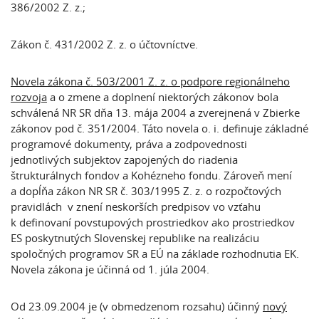
386/2002 Z. z.;
Zákon č. 431/2002 Z. z. o účtovníctve.
Novela zákona č. 503/2001 Z. z. o podpore regionálneho
rozvoja
a o zmene a doplnení niektorých zákonov bola
schválená NR SR dňa 13. mája 2004 a zverejnená v Zbierke
zákonov pod č. 351/2004. Táto novela o. i. definuje základné
programové dokumenty, práva a zodpovednosti
jednotlivých subjektov zapojených do riadenia
štrukturálnych fondov a Kohézneho fondu. Zároveň mení
a dopĺňa zákon NR SR č. 303/1995 Z. z. o rozpočtových
pravidlách v znení neskorších predpisov vo vzťahu
k definovaní povstupových prostriedkov ako prostriedkov
ES poskytnutých Slovenskej republike na realizáciu
spoločných programov SR a EÚ na základe rozhodnutia EK.
Novela zákona je účinná od 1. júla 2004.
Od 23.09.2004 je (v obmedzenom rozsahu) účinný
nový