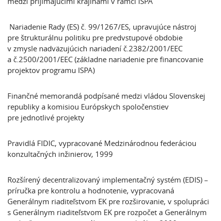
medzi prijímajúcimi krajinami v rámci ISPA
Nariadenie Rady (ES) č. 99/1267/ES, upravujúce nástroj
pre štrukturálnu politiku pre predvstupové obdobie
v zmysle nadväzujúcich nariadení č.2382/2001/EEC
a č.2500/2001/EEC (základne nariadenie pre financovanie
projektov programu ISPA)
Finančné memorandá podpísané medzi vládou Slovenskej
republiky a komisiou Európskych spoločenstiev
pre jednotlivé projekty
Pravidlá FIDIC, vypracované Medzinárodnou federáciou
konzultačných inžinierov, 1999
Rozšírený decentralizovaný implementačný systém (EDIS) –
príručka pre kontrolu a hodnotenie, vypracovaná
Generálnym riaditeľstvom EK pre rozširovanie, v spolupráci
s Generálnym riaditeľstvom EK pre rozpočet a Generálnym