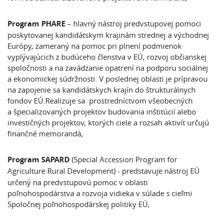
Program PHARE
– hlavný nástroj predvstupovej pomoci
poskytovanej kandidátskym krajinám strednej a východnej
Európy, zameraný na pomoc pri plnení podmienok
vyplývajúcich z budúceho členstva v EÚ, rozvoj občianskej
spoločnosti a na zavádzanie opatrení na podporu sociálnej
a ekonomickej súdržnosti. V poslednej oblasti je prípravou
na zapojenie sa kandidátskych krajín do štrukturálnych
fondov EÚ.Realizuje sa prostredníctvom všeobecných
a špecializovaných projektov budovania inštitúcií alebo
investičných projektov, ktorých ciele a rozsah aktivít určujú
finančné memorandá,
Program SAPARD
(Special Accession Program for
Agriculture Rural Development) -
predstavuje nástroj EÚ
určený na predvstupovú pomoc v oblasti
poľnohospodárstva a rozvoja vidieka v súlade s cieľmi
Spoločnej poľnohospodárskej politiky EÚ,