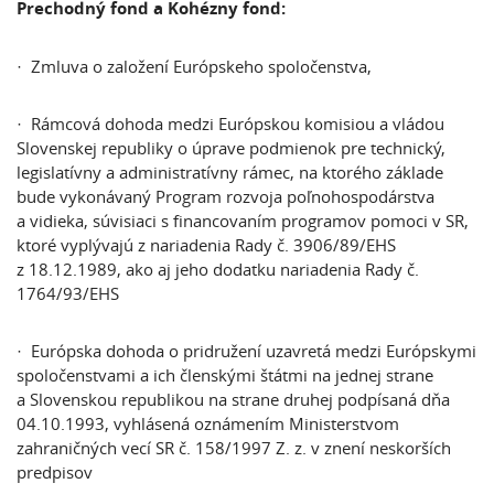
Prechodný fond a Kohézny fond:
· Zmluva o založení Európskeho spoločenstva,
· Rámcová dohoda medzi Európskou komisiou a vládou
Slovenskej republiky o úprave podmienok pre technický,
legislatívny a administratívny rámec, na ktorého základe
bude vykonávaný Program rozvoja poľnohospodárstva
a vidieka, súvisiaci s financovaním programov pomoci v SR,
ktoré vyplývajú z nariadenia Rady č. 3906/89/EHS
z 18.12.1989, ako aj jeho dodatku nariadenia Rady č.
1764/93/EHS
· Európska dohoda o pridružení uzavretá medzi Európskymi
spoločenstvami a ich členskými štátmi na jednej strane
a Slovenskou republikou na strane druhej podpísaná dňa
04.10.1993, vyhlásená oznámením Ministerstvom
zahraničných vecí SR č. 158/1997 Z. z. v znení neskorších
predpisov