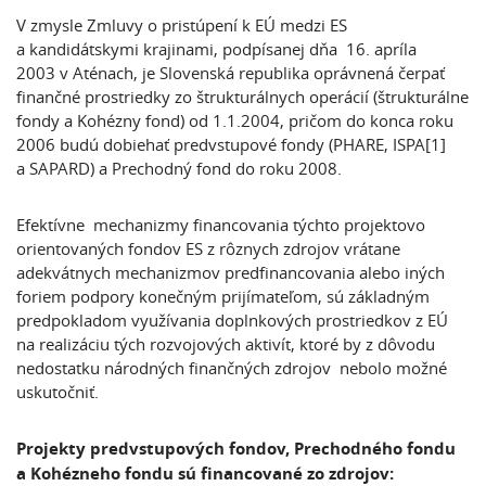
V zmysle Zmluvy o pristúpení k EÚ medzi ES
a kandidátskymi krajinami, podpísanej dňa 16. apríla
2003 v Aténach, je Slovenská republika oprávnená čerpať
finančné prostriedky zo štrukturálnych operácií (štrukturálne
fondy a Kohézny fond) od 1.1.2004, pričom do konca roku
2006 budú dobiehať predvstupové fondy (PHARE, ISPA
[1]
a SAPARD) a Prechodný fond do roku 2008.
Efektívne mechanizmy financovania týchto projektovo
orientovaných fondov ES z rôznych zdrojov vrátane
adekvátnych mechanizmov predfinancovania alebo iných
foriem podpory konečným prijímateľom, sú základným
predpokladom využívania doplnkových prostriedkov z EÚ
na realizáciu tých rozvojových aktivít, ktoré by z dôvodu
nedostatku národných finančných zdrojov nebolo možné
uskutočniť.
Projekty predvstupových fondov, Prechodného fondu
a Kohézneho fondu sú financované zo zdrojov: