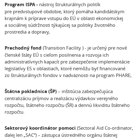
Program ISPA -
nástroj štrukturálnych politík
pre predvstupové obdobie, ktorý pomáha kandidátskym
krajinám k príprave vstupu do EÚ v oblasti ekonomickej
a sociálnej súdržnosti týkajúcej sa politiky životného
prostredia a dopravy,
Prechodný fond
(Transition Facility ) - je určený pre nové
členské štáty EÚ s cieľom posilnenia a rozvoja ich
administratívnych kapacít pre zabezpečenie implementácie
legislatívy ES v oblastiach, ktoré nemôžu byť financované
zo štrukturálnych fondov v nadväznosti na program PHARE;
Štátna pokladnica (ŠP)
– inštitúcia zabezpečujúca
centralizáciu príjmov a realizáciu výdavkov verejného
rozpočtu, štátneho rozpočtu (ŠR) a dennú likviditu štátneho
rozpočtu.
Sektorový koordinátor pomoci
(Sectoral Aid Co-ordinator,
ďalej len „SAC“) – zástupca ústredného orgánu štátnej