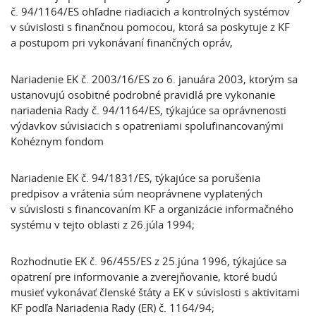
č. 94/1164/ES ohľadne riadiacich a kontrolných systémov
v súvislosti s finančnou pomocou, ktorá sa poskytuje z KF
a postupom pri vykonávaní finančných opráv,
Nariadenie EK č. 2003/16/ES zo 6. januára 2003, ktorým sa
ustanovujú osobitné podrobné pravidlá pre vykonanie
nariadenia Rady č. 94/1164/ES, týkajúce sa oprávnenosti
výdavkov súvisiacich s opatreniami spolufinancovanými
Kohéznym fondom
Nariadenie EK č. 94/1831/ES, týkajúce sa porušenia
predpisov a vrátenia súm neoprávnene vyplatených
v súvislosti s financovaním KF a organizácie informačného
systému v tejto oblasti z 26.júla 1994;
Rozhodnutie EK č. 96/455/ES z 25.júna 1996, týkajúce sa
opatrení pre informovanie a zverejňovanie, ktoré budú
musieť vykonávať členské štáty a EK v súvislosti s aktivitami
KF podľa Nariadenia Rady (ER) č. 1164/94;