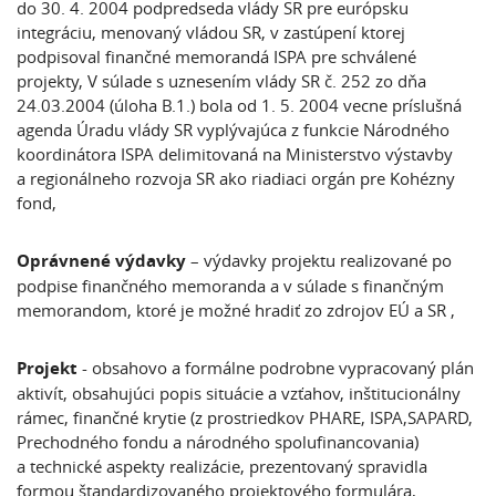
do 30. 4. 2004 podpredseda vlády SR pre európsku
integráciu, menovaný vládou SR, v zastúpení ktorej
podpisoval finančné memorandá ISPA pre schválené
projekty, V súlade s uznesením vlády SR č. 252 zo dňa
24.03.2004 (úloha B.1.) bola od 1. 5. 2004 vecne príslušná
agenda Úradu vlády SR vyplývajúca z funkcie Národného
koordinátora ISPA delimitovaná na Ministerstvo výstavby
a regionálneho rozvoja SR ako riadiaci orgán pre Kohézny
fond,
Oprávnené výdavky
– výdavky projektu realizované po
podpise finančného memoranda a v súlade s finančným
memorandom, ktoré je možné hradiť zo zdrojov EÚ a SR ,
Projekt
- obsahovo a formálne podrobne vypracovaný plán
aktivít, obsahujúci popis situácie a vzťahov, inštitucionálny
rámec, finančné krytie (z prostriedkov PHARE, ISPA,SAPARD,
Prechodného fondu a národného spolufinancovania)
a technické aspekty realizácie, prezentovaný spravidla
formou štandardizovaného projektového formulára,