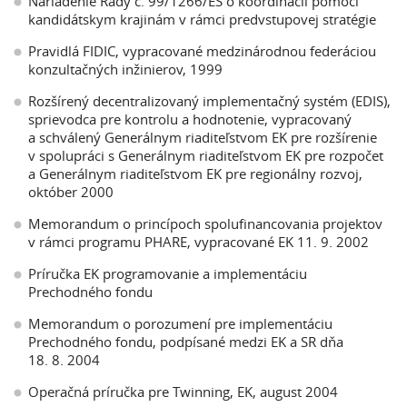
Nariadenie Rady č. 99/1266/ES o koordinácií pomoci
kandidátskym krajinám v rámci predvstupovej stratégie
Pravidlá FIDIC, vypracované medzinárodnou federáciou
konzultačných inžinierov, 1999
Rozšírený decentralizovaný implementačný systém (EDIS),
sprievodca pre kontrolu a hodnotenie, vypracovaný
a schválený Generálnym riaditeľstvom EK pre rozšírenie
v spolupráci s Generálnym riaditeľstvom EK pre rozpočet
a Generálnym riaditeľstvom EK pre regionálny rozvoj,
október 2000
Memorandum o princípoch spolufinancovania projektov
v rámci programu PHARE, vypracované EK 11. 9. 2002
Príručka EK programovanie a implementáciu
Prechodného fondu
Memorandum o porozumení pre implementáciu
Prechodného fondu, podpísané medzi EK a SR dňa
18. 8. 2004
Operačná príručka pre Twinning, EK, august 2004