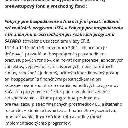
predvstupový fond a Prechodný fond :
Pokyny pre hospodárenie s finančnými prostriedkami
pri realizácii programu ISPA a Pokyny pre hospodárenie
s finančnými prostriedkami pri realizácii programu
SAPARD,
schválené uzneseniami vlády SR č.
1114 a 1115 dňa 28. novembra 2001. Ich účelom je
definovať pravidlá pri hospodárení s prostriedkami
predvstupových fondov, definovať kompetencie jednotlivých
subjektov, vyplývajúce z uzatvorených medzinárodných
zmlúv, zabezpečiť jednotný, účinný a koordinovaný postup
pri hospodárení s finančnými prostriedkami a pri
zabezpečovaní spolufinancovania jednotlivých programov.
Súčasťou pokynov je určenie podmienok pre vedenie
a disponovanie s účtami programov, podmienok
pre realizáciu platieb finančných prostriedkov EÚ a štátneho
rozpočtu, vedenie účtovníctva a finančného výkazníctva,
monitorovanie, finančnú kontrolu a audit v rámci
implementácie týchto programov.