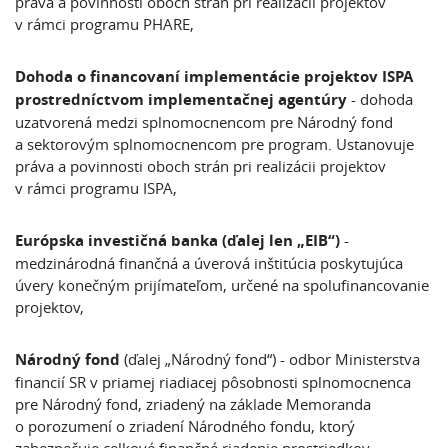
práva a povinnosti oboch strán pri realizácii projektov
v rámci programu PHARE,
Dohoda o financovaní implementácie projektov ISPA
prostredníctvom implementačnej agentúry
- dohoda
uzatvorená medzi splnomocnencom pre Národný fond
a sektorovým splnomocnencom pre program. Ustanovuje
práva a povinnosti oboch strán pri realizácii projektov
v rámci programu ISPA,
Európska investičná banka (ďalej len „EIB“)
-
medzinárodná finančná a úverová inštitúcia poskytujúca
úvery konečným prijímateľom, určené na spolufinancovanie
projektov,
Národný fond
(ďalej „Národný fond“) - odbor Ministerstva
financií SR v priamej riadiacej pôsobnosti splnomocnenca
pre Národný fond, zriadený na základe Memoranda
o porozumení o zriadení Národného fondu, ktorý