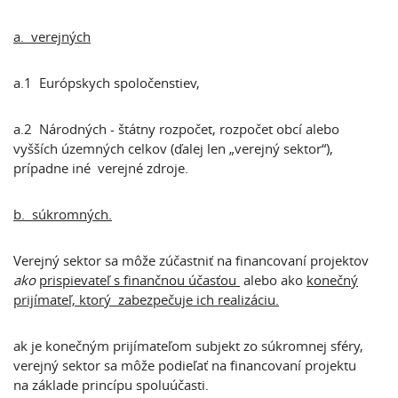
a. verejných
a.1 Európskych spoločenstiev,
a.2 Národných - štátny rozpočet, rozpočet obcí alebo
vyšších územných celkov (ďalej len „verejný sektor“),
prípadne iné verejné zdroje.
b. súkromných.
Verejný sektor sa môže zúčastniť na financovaní projektov
ako
prispievateľ s finančnou účasťou
alebo ako
konečný
prijímateľ, ktorý zabezpečuje ich realizáciu.
ak je konečným prijímateľom subjekt zo súkromnej sféry,
verejný sektor sa môže podieľať na financovaní projektu
na základe princípu spoluúčasti.