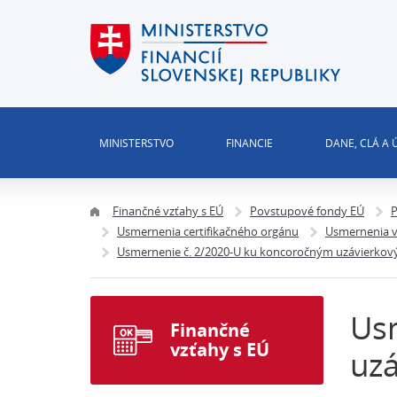
MINISTERSTVO
FINANCIE
DANE, CLÁ A
Finančné vzťahy s EÚ
Povstupové fondy EÚ
P
Usmernenia certifikačného orgánu
Usmernenia v
Usmernenie č. 2/2020-U ku koncoročným uzávierkov
Us
Finančné
vzťahy s EÚ
uz