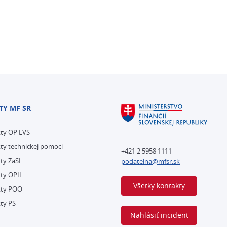
TY MF SR
kty OP EVS
ty technickej pomoci
+421 2 5958 1111
ty ZaSI
podatelna@mfsr.sk
ty OPII
Všetky kontakty
kty POO
ty PS
Nahlásiť incident