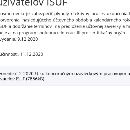
žívateľov ISUF
 usmernenia je zabezpečiť plynulý efektívny proces ukončeni
otvorenia nasledujúceho účtovného obdobia kalendárneho roka
ISUF a dodržanie termínov na predloženie účtovnej závierky a 
huje aj na program spolupráce Interact III pre certifikačný orgán.
vydania: 9.12.2020
činnosti: 11.12.2020
rnenie č. 2-2020-U ku koncoročným uzávierkovým pracovným p
vateľov ISUF (7856kB)