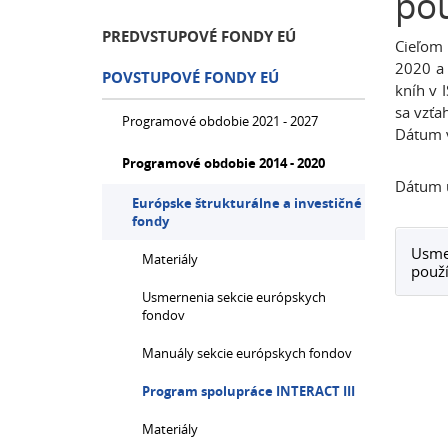
pou
PREDVSTUPOVÉ FONDY EÚ
Cieľom
2020 a 
POVSTUPOVÉ FONDY EÚ
kníh v 
sa vzťa
Programové obdobie 2021 - 2027
Dátum 
Programové obdobie 2014 - 2020
Dátum ú
Európske štrukturálne a investičné
fondy
Usme
Materiály
použí
Usmernenia sekcie európskych
fondov
Manuály sekcie európskych fondov
Program spolupráce INTERACT III
Materiály