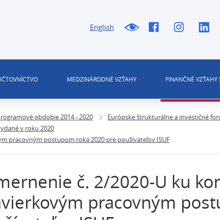
English
 ÚČTOVNÍCTVO
MEDZINÁRODNÉ VZŤAHY
FINANČNÉ VZŤAHY 
rogramové obdobie 2014 - 2020
Európske štrukturálne a investičné fo
ydané v roku 2020
ým pracovným postupom roka 2020 pre používateľov ISUF
mernenie č. 2/2020-U ku k
ávierkovým pracovným post