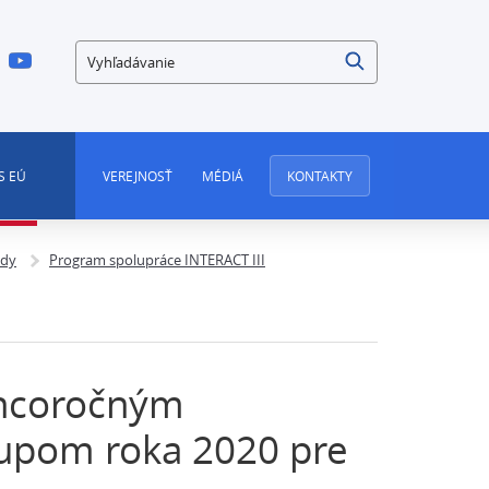
Vyhľadávanie
S EÚ
VEREJNOSŤ
MÉDIÁ
KONTAKTY
ndy
Program spolupráce INTERACT III
oncoročným
upom roka 2020 pre