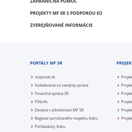
ZAHRANIČNÁ POMOC
PROJEKTY MF SR S PODPOROU EÚ
ZVEREJŇOVANÉ INFORMÁCIE
PORTÁLY MF SR
PROJEK
rozpocet.sk
Proje
Vzdelávanie vo verejnej správe
Projek
Finančná správa SR
Projek
FINinfo
Projek
Dotácie v pôsobnosti MF SR
Proje
Register ponúkaného majetku štátu
Projek
Pohľadávky štátu