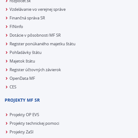
rozpocet.sk
Vzdelávanie vo verejnej správe
Finančná správa SR
FINinfo
Dotácie v pôsobnosti MF SR
Register ponúkaného majetku štátu
Pohľadávky štátu
Majetok štátu
Register účtovných závierok
OpenData MF
CES
PROJEKTY MF SR
Projekty OP EVS
Projekty technickej pomoci
Projekty ZaSI