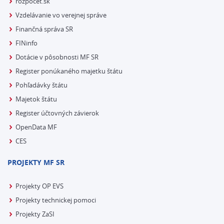
rozpocet.sk
Vzdelávanie vo verejnej správe
Finančná správa SR
FINinfo
Dotácie v pôsobnosti MF SR
Register ponúkaného majetku štátu
Pohľadávky štátu
Majetok štátu
Register účtovných závierok
OpenData MF
CES
PROJEKTY MF SR
Projekty OP EVS
Projekty technickej pomoci
Projekty ZaSI