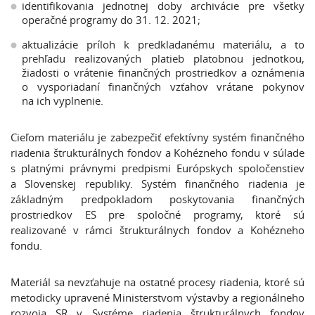
identifikovania jednotnej doby archivácie pre všetky
operačné programy do 31. 12. 2021;
aktualizácie príloh k predkladanému materiálu, a to
prehľadu realizovaných platieb platobnou jednotkou,
žiadosti o vrátenie finančných prostriedkov a oznámenia
o vysporiadaní finančných vzťahov vrátane pokynov
na ich vyplnenie.
Cieľom materiálu je zabezpečiť efektívny systém finančného
riadenia štrukturálnych fondov a Kohézneho fondu v súlade
s platnými právnymi predpismi Európskych spoločenstiev
a Slovenskej republiky. Systém finančného riadenia je
základným predpokladom poskytovania finančných
prostriedkov ES pre spoločné programy, ktoré sú
realizované v rámci štrukturálnych fondov a Kohézneho
fondu.
Materiál sa nevzťahuje na ostatné procesy riadenia, ktoré sú
metodicky upravené Ministerstvom výstavby a regionálneho
rozvoja SR v Systéme riadenia štrukturálnych fondov