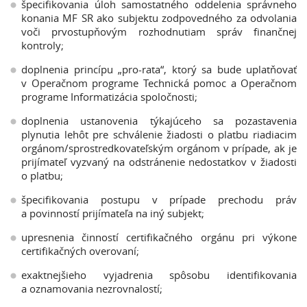
špecifikovania úloh samostatného oddelenia správneho
konania MF SR ako subjektu zodpovedného za odvolania
voči prvostupňovým rozhodnutiam správ finančnej
kontroly;
doplnenia princípu „pro-rata“, ktorý sa bude uplatňovať
v Operačnom programe Technická pomoc a Operačnom
programe Informatizácia spoločnosti;
doplnenia ustanovenia týkajúceho sa pozastavenia
plynutia lehôt pre schválenie žiadosti o platbu riadiacim
orgánom/sprostredkovateľským orgánom v prípade, ak je
prijímateľ vyzvaný na odstránenie nedostatkov v žiadosti
o platbu;
špecifikovania postupu v prípade prechodu práv
a povinností prijímateľa na iný subjekt;
upresnenia činností certifikačného orgánu pri výkone
certifikačných overovaní;
exaktnejšieho vyjadrenia spôsobu identifikovania
a oznamovania nezrovnalostí;