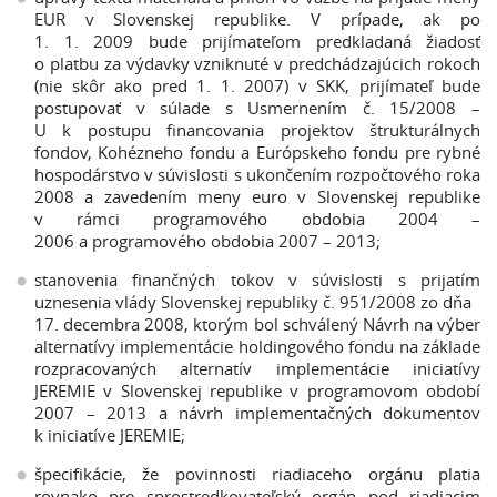
EUR v Slovenskej republike. V prípade, ak po
1. 1. 2009 bude prijímateľom predkladaná žiadosť
o platbu za výdavky vzniknuté v predchádzajúcich rokoch
(nie skôr ako pred 1. 1. 2007) v SKK, prijímateľ bude
postupovať v súlade s Usmernením č. 15/2008 –
U k postupu financovania projektov štrukturálnych
fondov, Kohézneho fondu a Európskeho fondu pre rybné
hospodárstvo v súvislosti s ukončením rozpočtového roka
2008 a zavedením meny euro v Slovenskej republike
v rámci programového obdobia 2004 –
2006 a programového obdobia 2007 – 2013;
stanovenia finančných tokov v súvislosti s prijatím
uznesenia vlády Slovenskej republiky č. 951/2008 zo dňa
17. decembra 2008, ktorým bol schválený Návrh na výber
alternatívy implementácie holdingového fondu na základe
rozpracovaných alternatív implementácie iniciatívy
JEREMIE v Slovenskej republike v programovom období
2007 – 2013 a návrh implementačných dokumentov
k iniciatíve JEREMIE;
špecifikácie, že povinnosti riadiaceho orgánu platia
rovnako pre sprostredkovateľský orgán pod riadiacim