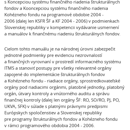
s Koncepciou systému finančného riadenia štrukturálnych
fondov a Kooncepciou systému finančného riadenia
Kohézneho fondu na programové obdobie 2004 -
2006 (ďalej len KSFR ŠF a KF 2004 - 2006) v podmienkach
Slovenskej republiky v kompetencii vydávanie usmernení
a manuálov k finančnému riadeniu štrukturálnych fondov.
Cielom tohto manuálu je na národnej úrovni zabezpečit
jednotné podmienky pre evidenciu nezrovnalostí
a finančných vyrovnaní v prostredí informacného systému
ITMS a stanoviť postupy pre všetky relevantné orgány
zapojené do implementácie štrukturálnych fondov
a Kohézneho fondu - riadiace orgány, sprostredkovateľské
orgány pod riadiacimi orgánmi, platobné jednotky, platobný
orgán, útvary kontroly a vnútorného auditu a správu
finančnej kontroly (ďalej len orgány ŠF: RO, SO/RO, PJ, PO,
UKVA, SFK) v súlade s platnými právnymi predpismi
Európskych spoločenstiev a Slovenskej republiky
pre programy štrukturálnych fondov a Kohézneho fondu
v rámci programového obdobia 2004 - 2006.