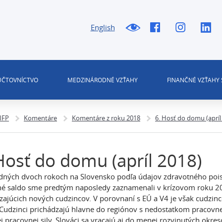
English
 ÚČTOVNÍCTVO
MEDZINÁRODNÉ VZŤAHY
FINANČNÉ VZŤAHY 
 IFP
Komentáre
Komentáre z roku 2018
6. Hosť do domu (apríl
Hosť do domu (apríl 2018)
dných dvoch rokoch na Slovensko podľa údajov zdravotného poisten
é saldo sme predtým naposledy zaznamenali v krízovom roku 2009
zajúcich nových cudzincov. V porovnaní s EÚ a V4 je však cudzinc
Cudzinci prichádzajú hlavne do regiónov s nedostatkom pracovnej
 pracovnej sily. Slováci sa vracajú aj do menej rozvinutých okres