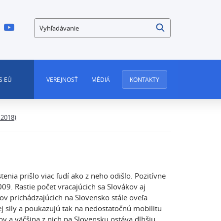
Vyhľadávanie
S EÚ
VEREJNOSŤ
MÉDIÁ
KONTAKTY
 2018)
ia prišlo viac ľudí ako z neho odišlo. Pozitívne
. Rastie počet vracajúcich sa Slovákov aj
ov prichádzajúcich na Slovensko stále oveľa
 sily a poukazujú tak na nedostatočnú mobilitu
ov a väčšina z nich na Slovensku ostáva dlhšiu