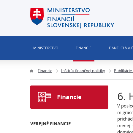
MINISTERSTVO
FINANCIE
DANE, CLÁ A
Financie
Inštitút finančnej politiky
Publikácie
6. 
Financie
V posle
migračn
prichád
VEREJNÉ FINANCIE
menej. 
domácej